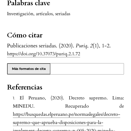
Palabras clave
Investigación
,
artículos
,
seriadas
Cómo citar
Publicaciones seriadas. (2020).
Puriq
,
2
(1), 1-2.
https://doi.org/10.37073/puriq.2.1.72
Más formatos de cita
Referencias
El Peruano, (2020). Decreto supremo. Lima:
MINEDU. Recuperado de
https://busquedas.elperuano.pe/normaslegales/decreto-
supremo-que-aprueba-disposiciones-para-la-
implement-decreto-supremo-n-005-2020-minedu-