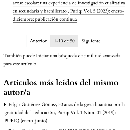
acoso escolar: una experiencia de investigación cualitativa
en secundaria y bachillerato
,
Puriq: Vol. 5 (2023): enero-
diciembre: publicación continua
issue.pagination6a7854823908f
Anterior
1-10 de 50
Siguiente
También puede
Iniciar una búsqueda de similitud avanzada
para este artículo.
Artículos más leídos del mismo
autor/a
Edgar Gutiérrez Gómez,
50 años de la gesta huantina por la
gratuidad de la educación
,
Puriq: Vol. 1 Núm. 01 (2019):
PURIQ (enero-junio)