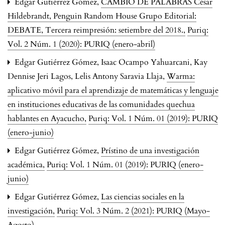
Edgar Gutiérrez Gómez,
CAMBIO DE PALABRAS César
Hildebrandt, Penguin Random House Grupo Editorial:
DEBATE, Tercera reimpresión: setiembre del 2018.
,
Puriq:
Vol. 2 Núm. 1 (2020): PURIQ (enero-abril)
Edgar Gutiérrez Gómez, Isaac Ocampo Yahuarcani, Kay
Dennise Jeri Lagos, Lelis Antony Saravia Llaja,
Warma:
aplicativo móvil para el aprendizaje de matemáticas y lenguaje
en instituciones educativas de las comunidades quechua
hablantes en Ayacucho
,
Puriq: Vol. 1 Núm. 01 (2019): PURIQ
(enero-junio)
Edgar Gutiérrez Gómez,
Prístino de una investigación
académica
,
Puriq: Vol. 1 Núm. 01 (2019): PURIQ (enero-
junio)
Edgar Gutiérrez Gómez,
Las ciencias sociales en la
investigación
,
Puriq: Vol. 3 Núm. 2 (2021): PURIQ (Mayo-