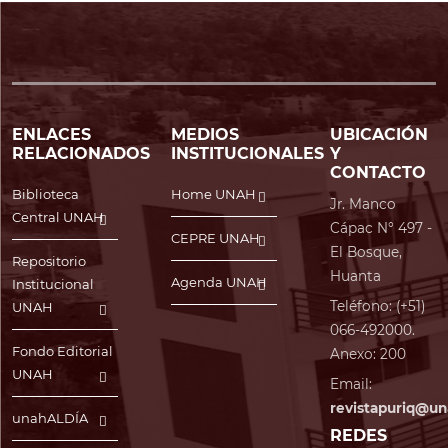
ENLACES
MEDIOS
UBICACIÓN
RELACIONADOS
INSTITUCIONALES
Y
CONTACTO
Biblioteca
Home UNAH
Jr. Manco
Central UNAH
Cápac N° 497 -
CEPRE UNAH
El Bosque,
Repositorio
Huanta
Agenda UNAH
Institucional
Teléfono: (+51)
UNAH
066-492000.
Fondo Editorial
Anexo: 200
UNAH
Email:
revistapuriq@un
unahALDÍA
REDES