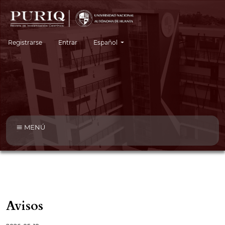
Cambiar el idioma. El idioma actual es:
Registrarse
Entrar
Español
MENÚ
Avisos