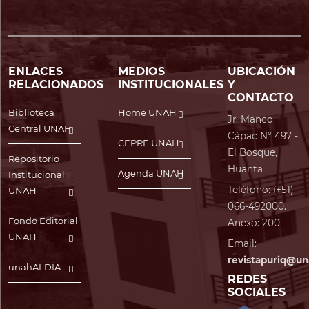
ENLACES
MEDIOS
UBICACIÓN
RELACIONADOS
INSTITUCIONALES
Y
CONTACTO
Biblioteca
Home UNAH
Jr. Manco
Central UNAH
Cápac N° 497 -
CEPRE UNAH
El Bosque,
Repositorio
Huanta
Agenda UNAH
Institucional
Teléfono: (+51)
UNAH
066-492000.
Fondo Editorial
Anexo: 200
UNAH
Email:
revistapuriq@un
unahALDÍA
REDES
SOCIALES