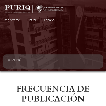
Cambiar el idioma. El idioma actual es:
Registrarse
Entrar
Español
MENÚ
FRECUENCIA DE
PUBLICACIÓN