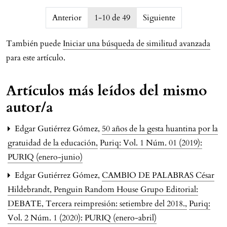
issue.pagination6a76fd59f3341
Anterior
1-10 de 49
Siguiente
También puede
Iniciar una búsqueda de similitud avanzada
para este artículo.
Artículos más leídos del mismo
autor/a
Edgar Gutiérrez Gómez,
50 años de la gesta huantina por la
gratuidad de la educación
,
Puriq: Vol. 1 Núm. 01 (2019):
PURIQ (enero-junio)
Edgar Gutiérrez Gómez,
CAMBIO DE PALABRAS César
Hildebrandt, Penguin Random House Grupo Editorial:
DEBATE, Tercera reimpresión: setiembre del 2018.
,
Puriq:
Vol. 2 Núm. 1 (2020): PURIQ (enero-abril)