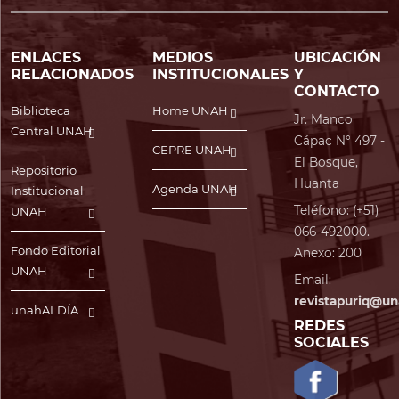
ENLACES
MEDIOS
UBICACIÓN
RELACIONADOS
INSTITUCIONALES
Y
CONTACTO
Biblioteca
Home UNAH
Jr. Manco
Central UNAH
Cápac N° 497 -
CEPRE UNAH
El Bosque,
Repositorio
Huanta
Agenda UNAH
Institucional
Teléfono: (+51)
UNAH
066-492000.
Fondo Editorial
Anexo: 200
UNAH
Email:
revistapuriq@un
unahALDÍA
REDES
SOCIALES