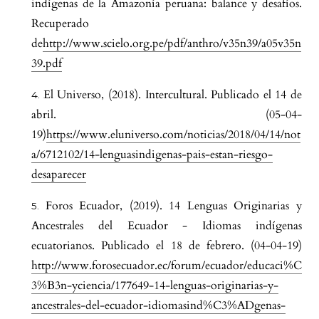
indígenas de la Amazonía peruana: balance y desafíos.
Recuperado
de
http://www.scielo.org.pe/pdf/anthro/v35n39/a05v35n
39.pdf
El Universo, (2018). Intercultural. Publicado el 14 de
abril. (05-04-
19)
https://www.eluniverso.com/noticias/2018/04/14/not
a/6712102/14-lenguasindigenas-pais-estan-riesgo-
desaparecer
Foros Ecuador, (2019). 14 Lenguas Originarias y
Ancestrales del Ecuador - Idiomas indígenas
ecuatorianos. Publicado el 18 de febrero. (04-04-19)
http://www.forosecuador.ec/forum/ecuador/educaci%C
3%B3n-yciencia/177649-14-lenguas-originarias-y-
ancestrales-del-ecuador-idiomasind%C3%ADgenas-