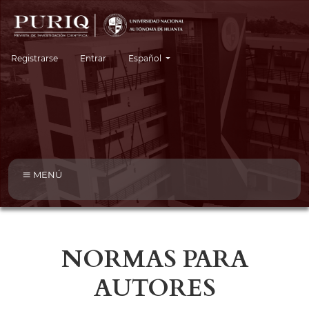
Cambiar el idioma. El idioma actual es:
Registrarse
Entrar
Español
MENÚ
NORMAS PARA
AUTORES