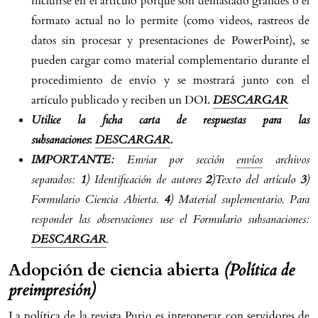
incluirse en el artículo porque son demasiado grandes o el
formato actual no lo permite (como videos, rastreos de
datos sin procesar y presentaciones de PowerPoint), se
pueden cargar como material complementario durante el
procedimiento de envío y se mostrará junto con el
artículo publicado y reciben un DOI.
DESCARGAR
Utilice la ficha carta de respuestas para las
subsanaciones
:
DESCARGAR
.
IMPORTANTE:
Enviar por sección
envíos
archivos
separados:
1
) Identificación de autores
2
)Texto del artículo
3
)
Formulario Ciencia Abierta.
4
) Material suplementario. Para
responder las observaciones use el Formulario subsanaciones:
DESCARGAR
.
Adopción de ciencia abierta
(Política de
preimpresión)
La política de la revista Puriq es interoperar con servidores de