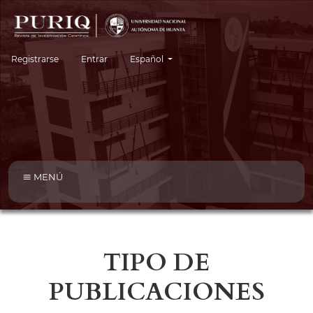
Cambiar el idioma. El idioma actual es:
Registrarse
Entrar
Español
MENÚ
TIPO DE
PUBLICACIONES