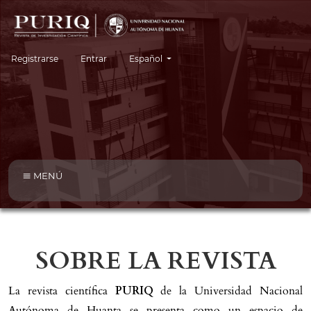
Cambiar el idioma. El idioma actual es:
Registrarse
Entrar
Español
MENÚ
SOBRE LA REVISTA
La revista científica
PURIQ
de la Universidad Nacional
Autónoma de Huanta se presenta como un espacio de