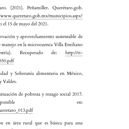
o. (2021). Peñamiller. Querétaro.gob.
//www.queretaro.gob.mx/municipios.aspx?
o el 15 de mayo del 2021.
ervación y aprovechamiento sustentable de
e manejo en la microcuenca Villa Emiliano
estría). Recuperado de:
http://ri-
550.pdf
ridad y Soberanía alimentaria en México,
 y Valdes.
ituación de pobreza y rezago social 2017.
ponible en:
ueretaro_013.pdf
ón en área rural que es básica para una