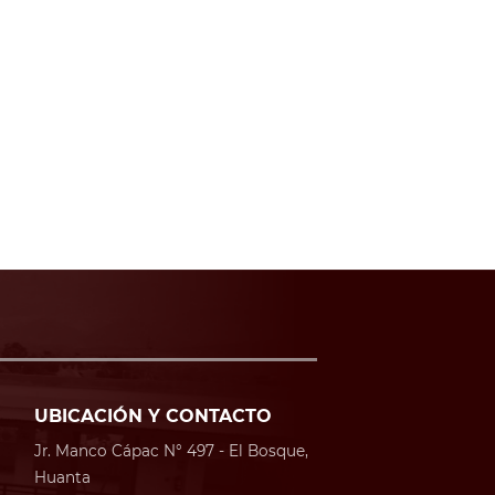
UBICACIÓN Y CONTACTO
Jr. Manco Cápac N° 497 - El Bosque,
Huanta