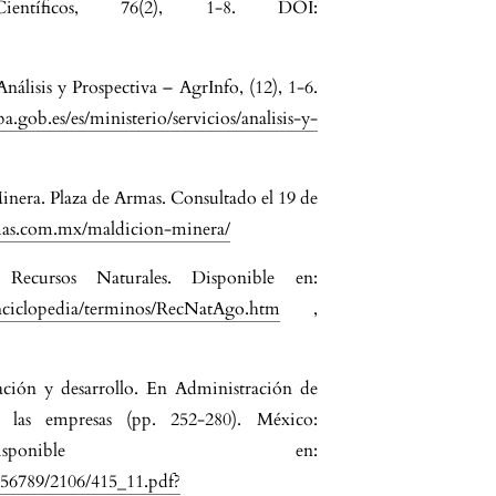
Científicos, 76(2), 1-8. DOI:
álisis y Prospectiva – AgrInfo, (12), 1-6.
.gob.es/es/ministerio/servicios/analisis-y-
inera. Plaza de Armas. Consultado el 19 de
rmas.com.mx/maldicion-minera/
Recursos Naturales. Disponible en:
enciclopedia/terminos/RecNatAgo.htm
,
ación y desarrollo. En Administración de
 las empresas (pp. 252-280). México:
isponible en:
456789/2106/415_11.pdf?