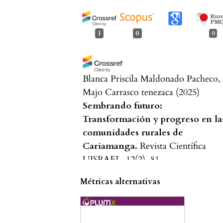
1
0
0
Blanca Priscila Maldonado Pacheco,
Majo Carrasco tenezaca
(2025)
Sembrando futuro:
Transformación y progreso en la
comunidades rurales de
Cariamanga.
Revista Científica
UISRAEL, 12(2), 81.
10.35290/rcui.v12n2.2025.1337
Métricas alternativas