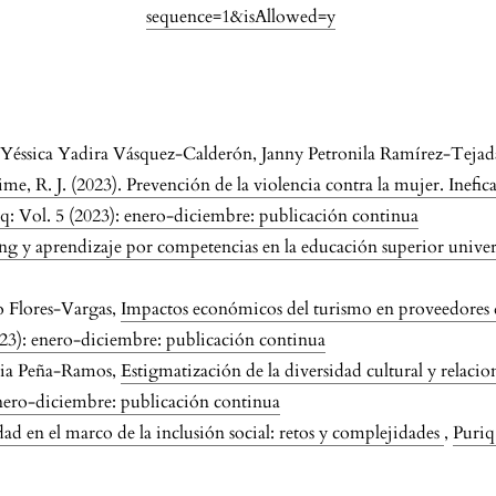
sequence=1&isAllowed=y
éssica Yadira Vásquez-Calderón, Janny Petronila Ramírez-Tejad
, R. J. (2023). Prevención de la violencia contra la mujer. Inefic
q: Vol. 5 (2023): enero-diciembre: publicación continua
ng y aprendizaje por competencias en la educación superior univer
o Flores-Vargas,
Impactos económicos del turismo en proveedores de
023): enero-diciembre: publicación continua
via Peña-Ramos,
Estigmatización de la diversidad cultural y relacio
enero-diciembre: publicación continua
dad en el marco de la inclusión social: retos y complejidades
,
Puriq