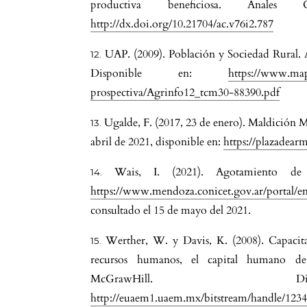
productiva beneficiosa. Anales 
http://dx.doi.org/10.21704/ac.v76i2.787
UAP. (2009). Población y Sociedad Rural. An
Disponible en:
https://www.mapa
prospectiva/Agrinfo12_tcm30-88390.pdf
Ugalde, F. (2017, 23 de enero). Maldición M
abril de 2021, disponible en:
https://plazadea
Wais, I. (2021). Agotamiento de 
https://www.mendoza.conicet.gov.ar/portal/
consultado el 15 de mayo del 2021.
Werther, W. y Davis, K. (2008). Capacit
recursos humanos, el capital humano de
McGrawHill. D
http://euaem1.uaem.mx/bitstream/handle/123