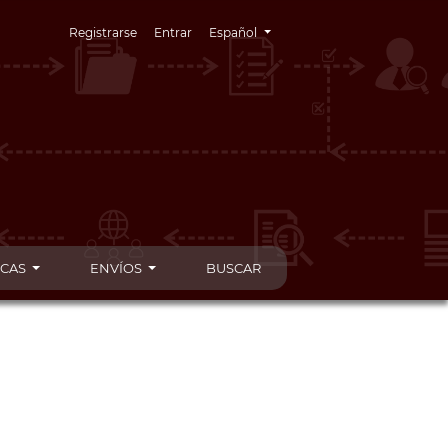
Cambiar el idioma. El idioma actual es:
Registrarse
Entrar
Español
ICAS
ENVÍOS
BUSCAR