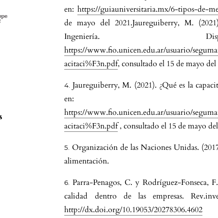
en:
https://guiauniversitaria.mx/6-tipos-de-m
de mayo del 2021.Jaureguiberry, M. (2021)
Ingeniería. D
https://www.fio.unicen.edu.ar/usuario/segu
acitaci%F3n.pdf
, consultado el 15 de mayo del
Jaureguiberry, M. (2021). ¿Qué es la capaci
en:
https://www.fio.unicen.edu.ar/usuario/segu
s
acitaci%F3n.pdf
, consultado el 15 de mayo del
Organización de las Naciones Unidas. (2017)
alimentación.
Parra-Penagos, C. y Rodríguez-Fonseca, F. 
calidad dentro de las empresas. Rev.inve
http://dx.doi.org/10.19053/20278306.4602