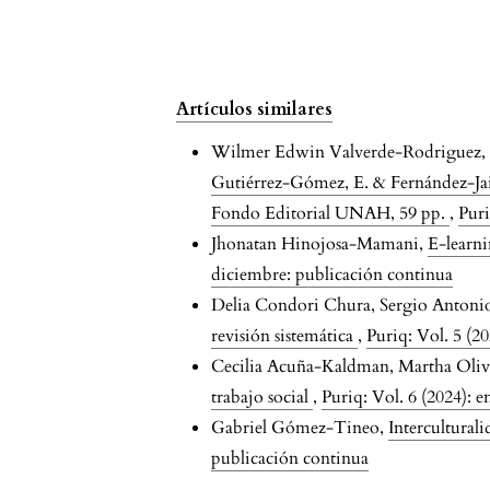
Artículos similares
Wilmer Edwin Valverde-Rodriguez, Y
Gutiérrez-Gómez, E. & Fernández-Jaime
Fondo Editorial UNAH, 59 pp.
,
Puri
Jhonatan Hinojosa-Mamani,
E-learni
diciembre: publicación continua
Delia Condori Chura, Sergio Antoni
revisión sistemática
,
Puriq: Vol. 5 (2
Cecilia Acuña-Kaldman, Martha Oli
trabajo social
,
Puriq: Vol. 6 (2024): 
Gabriel Gómez-Tineo,
Interculturali
publicación continua