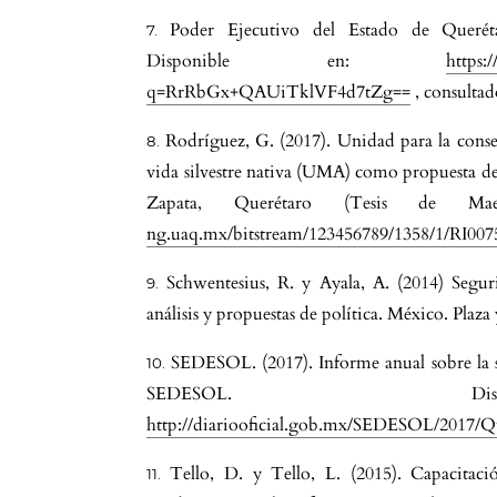
Poder Ejecutivo del Estado de Querétar
Disponible en:
https:
q=RrRbGx+QAUiTklVF4d7tZg==
, consultad
Rodríguez, G. (2017). Unidad para la cons
vida silvestre nativa (UMA) como propuesta d
Zapata, Querétaro (Tesis de Ma
ng.uaq.mx/bitstream/123456789/1358/1/RI007
Schwentesius, R. y Ayala, A. (2014) Segu
análisis y propuestas de política. México. Plaza
SEDESOL. (2017). Informe anual sobre la s
SEDESOL. Dis
http://diariooficial.gob.mx/SEDESOL/2017/Q
Tello, D. y Tello, L. (2015). Capacitaci