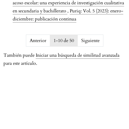
acoso escolar: una experiencia de investigación cualitativa
en secundaria y bachillerato
,
Puriq: Vol. 5 (2023): enero-
diciembre: publicación continua
issue.pagination6a7993678428a
Anterior
1-10 de 50
Siguiente
También puede
Iniciar una búsqueda de similitud avanzada
para este artículo.