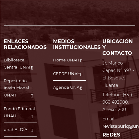
ENLACES
MEDIOS
UBICACIÓN
RELACIONADOS
INSTITUCIONALES
Y
CONTACTO
Biblioteca
Home UNAH
Jr. Manco
Central UNAH
Cápac N° 497 -
CEPRE UNAH
El Bosque,
Repositorio
Huanta
Agenda UNAH
Institucional
Teléfono: (+51)
UNAH
066-492000.
Fondo Editorial
Anexo: 200
UNAH
Email:
revistapuriq@un
unahALDÍA
REDES