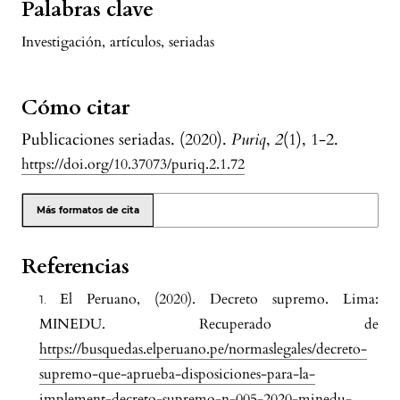
Palabras clave
Investigación
,
artículos
,
seriadas
Cómo citar
Publicaciones seriadas. (2020).
Puriq
,
2
(1), 1-2.
https://doi.org/10.37073/puriq.2.1.72
Más formatos de cita
Referencias
El Peruano, (2020). Decreto supremo. Lima:
MINEDU. Recuperado de
https://busquedas.elperuano.pe/normaslegales/decreto-
supremo-que-aprueba-disposiciones-para-la-
implement-decreto-supremo-n-005-2020-minedu-