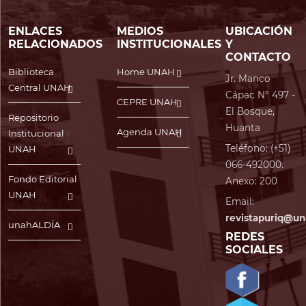
ENLACES
MEDIOS
UBICACIÓN
RELACIONADOS
INSTITUCIONALES
Y
CONTACTO
Biblioteca
Home UNAH
Jr. Manco
Central UNAH
Cápac N° 497 -
CEPRE UNAH
El Bosque,
Repositorio
Huanta
Agenda UNAH
Institucional
Teléfono: (+51)
UNAH
066-492000.
Fondo Editorial
Anexo: 200
UNAH
Email:
revistapuriq@un
unahALDÍA
REDES
SOCIALES