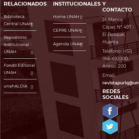
RELACIONADOS
INSTITUCIONALES
Y
CONTACTO
Biblioteca
Home UNAH
Jr. Manco
Central UNAH
Cápac N° 497 -
CEPRE UNAH
El Bosque,
Repositorio
Huanta
Agenda UNAH
Institucional
Teléfono: (+51)
UNAH
066-492000.
Fondo Editorial
Anexo: 200
UNAH
Email:
revistapuriq@un
unahALDÍA
REDES
SOCIALES