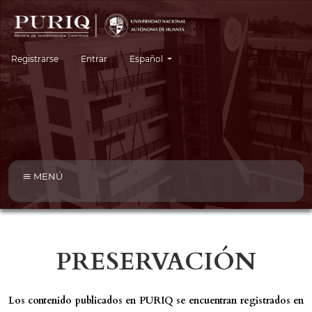
Cambiar el idioma. El idioma actual es:
Registrarse
Entrar
Español
MENÚ
PRESERVACIÓN
Los contenido publicados en PURIQ se encuentran registrados en