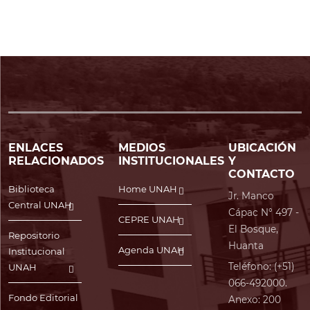
ENLACES
MEDIOS
UBICACIÓN
RELACIONADOS
INSTITUCIONALES
Y
CONTACTO
Biblioteca
Home UNAH
Jr. Manco
Central UNAH
Cápac N° 497 -
CEPRE UNAH
El Bosque,
Repositorio
Huanta
Agenda UNAH
Institucional
Teléfono: (+51)
UNAH
066-492000.
Fondo Editorial
Anexo: 200