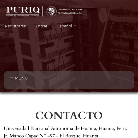
Cambiar el idioma. El idioma actual es:
Registrarse
Entrar
Español
MENÚ
CONTACTO
Universidad Nacional Autonoma de Huanta, Huanta, Perú.
Jr. Manco Cápac N° 497 - El Bosque, Huanta