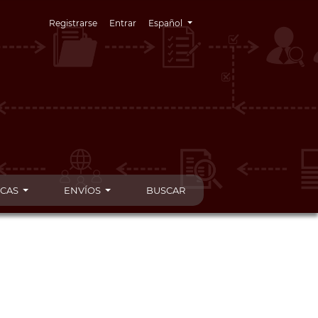
Cambiar el idioma. El idioma actual es:
Registrarse
Entrar
Español
ICAS
ENVÍOS
BUSCAR