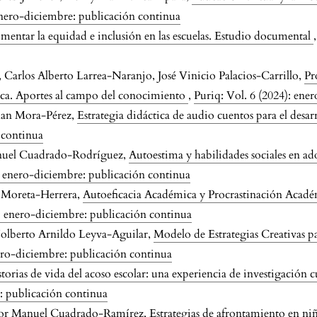
 enero-diciembre: publicación continua
fomentar la equidad e inclusión en las escuelas. Estudio documental
arlos Alberto Larrea-Naranjo, José Vinicio Palacios-Carrillo,
Pr
ica. Aportes al campo del conocimiento
,
Puriq: Vol. 6 (2024): ene
han Mora-Pérez,
Estrategia didáctica de audio cuentos para el desar
 continua
nuel Cuadrado-Rodríguez,
Autoestima y habilidades sociales en ad
): enero-diciembre: publicación continua
 Moreta-Herrera,
Autoeficacia Académica y Procrastinación Académ
): enero-diciembre: publicación continua
Nolberto Arnildo Leyva-Aguilar,
Modelo de Estrategias Creativas p
nero-diciembre: publicación continua
torias de vida del acoso escolar: una experiencia de investigación c
e: publicación continua
tor Manuel Cuadrado-Ramírez,
Estrategias de afrontamiento en niño