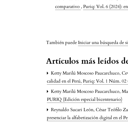
comparativo
,
Puriq: Vol. 6 (2024): 
issue.pagination6a
También puede
Iniciar una búsqueda de s
Artículos más leídos 
Ketty Marilú Moscoso Paucarchuco, Ce
calidad en el Perú
,
Puriq: Vol. 1 Núm. 02
Ketty Marilú Moscoso Paucarchuco, Man
PURIQ (Edición especial bicentenario)
Reynaldo Sucari León, César Teófilo 
presenciar la alfabetización digital en el P