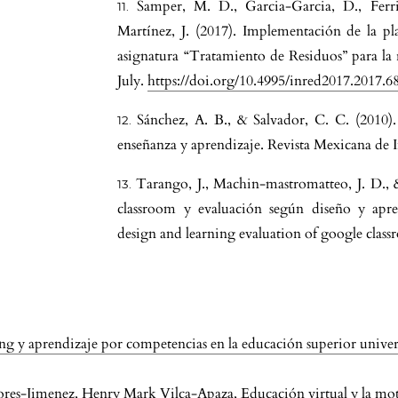
Samper, M. D., Garcia-Garcia, D., Ferr
Martínez, J. (2017). Implementación de 
asignatura “Tratamiento de Residuos” para la r
July.
https://doi.org/10.4995/inred2017.2017.6
Sánchez, A. B., & Salvador, C. C. (2010)
enseñanza y aprendizaje. Revista Mexicana de I
Tarango, J., Machin-mastromatteo, J. D., 
classroom y evaluación según diseño y apr
design and learning evaluation of google clas
ng y aprendizaje por competencias en la educación superior univer
lores-Jimenez, Henry Mark Vilca-Apaza,
Educación virtual y la mo