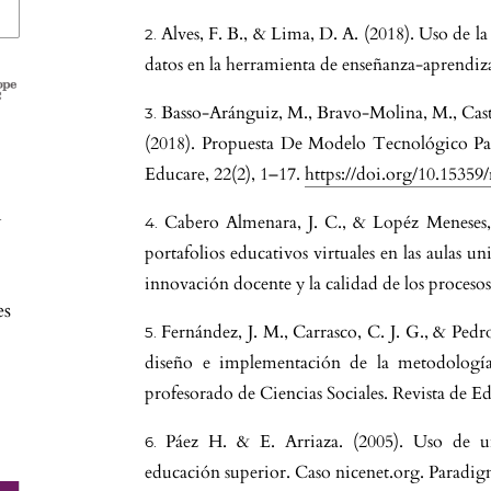
Alves, F. B., & Lima, D. A. (2018). Uso de la c
datos en la herramienta de enseñanza-aprendi
Basso-Aránguiz, M., Bravo-Molina, M., Cas
(2018). Propuesta De Modelo Tecnológico Par
Educare, 22(2), 1–17.
https://doi.org/10.15359/
y
Cabero Almenara, J. C., & Lopéz Meneses, 
portafolios educativos virtuales en las aulas un
innovación docente y la calidad de los proceso
es
Fernández, J. M., Carrasco, C. J. G., & Pedr
diseño e implementación de la metodología
profesorado de Ciencias Sociales. Revista de Ed
a
q,
Páez H. & E. Arriaza. (2005). Uso de un
educación superior. Caso nicenet.org. Paradig