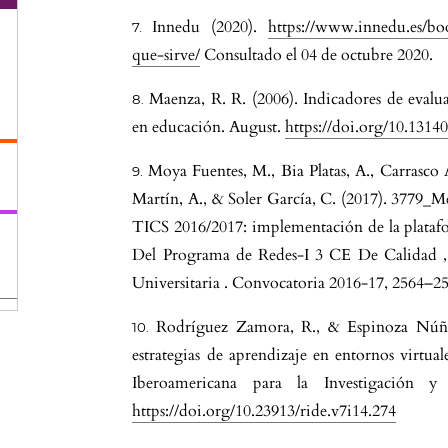
Innedu (2020).
https://www.innedu.es/bo
que-sirve/
Consultado el 04 de octubre 2020.
Maenza, R. R. (2006). Indicadores de evalu
en educación. August.
https://doi.org/10.1314
Moya Fuentes, M., Bia Platas, A., Carrasc
Martín, A., & Soler García, C. (2017). 3779_
TICS 2016/2017: implementación de la plata
Del Programa de Redes-I 3 CE De Calidad ,
Universitaria . Convocatoria 2016-17, 2564–2
Rodríguez Zamora, R., & Espinoza Núñez
estrategias de aprendizaje en entornos virtual
Iberoamericana para la Investigación y 
https://doi.org/10.23913/ride.v7i14.274