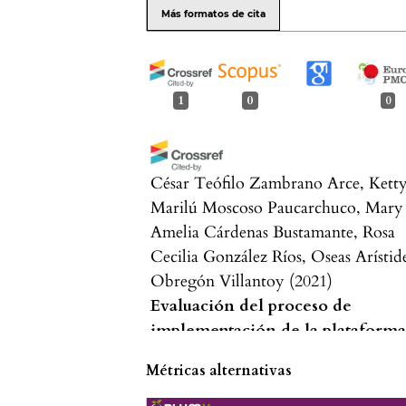
Más formatos de cita
1
0
0
César Teófilo Zambrano Arce, Kett
Marilú Moscoso Paucarchuco, Mary
Amelia Cárdenas Bustamante, Rosa
Cecilia González Ríos, Oseas Arístid
Obregón Villantoy
(2021)
Evaluación del proceso de
implementación de la plataform
classroom en la UNAH 2020.
Puri
Métricas alternativas
3(1), 136.
10.37073/puriq.3.1.161