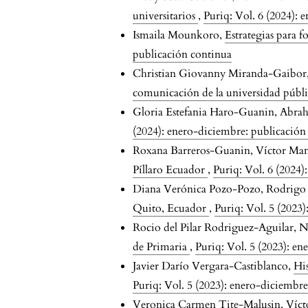
universitarios
,
Puriq: Vol. 6 (2024):
Ismaila Mounkoro,
Estrategias para 
publicación continua
Christian Giovanny Miranda-Gaibor, C
comunicación de la universidad públ
Gloria Estefania Haro-Guanin, Abra
(2024): enero-diciembre: publicación
Roxana Barreros-Guanin, Víctor Ma
Píllaro Ecuador
,
Puriq: Vol. 6 (2024
Diana Verónica Pozo-Pozo, Rodrigo
Quito, Ecuador
,
Puriq: Vol. 5 (2023
Rocio del Pilar Rodriguez-Aguilar, 
de Primaria
,
Puriq: Vol. 5 (2023): e
Javier Darío Vergara-Castiblanco,
His
Puriq: Vol. 5 (2023): enero-diciembr
Veronica Carmen Tite-Malusin, Víc