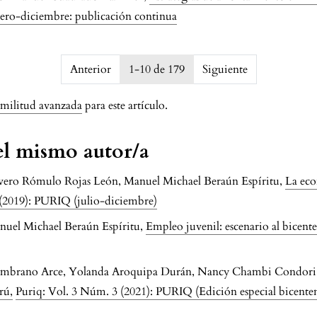
enero-diciembre: publicación continua
763b1298702
Anterior
1-10 de 179
Siguiente
imilitud avanzada
para este artículo.
del mismo autor/a
vero Rómulo Rojas León, Manuel Michael Beraún Espíritu,
La eco
 (2019): PURIQ (julio-diciembre)
uel Michael Beraún Espíritu,
Empleo juvenil: escenario al bicent
Zambrano Arce, Yolanda Aroquipa Durán, Nancy Chambi Condori, 
erú
,
Puriq: Vol. 3 Núm. 3 (2021): PURIQ (Edición especial bicente