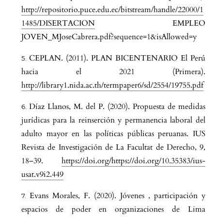
http://repositorio.puce.edu.ec/bitstream/handle/22000/1
1485/DISERTACION
EMPLEO
JOVEN_MJoseCabrera.pdf?sequence=1&isAllowed=y
CEPLAN. (2011). PLAN BICENTENARIO El Perú
hacia el 2021 (Primera).
http://library1.nida.ac.th/termpaper6/sd/2554/19755.pdf
Díaz Llanos, M. del P. (2020). Propuesta de medidas
jurídicas para la reinserción y permanencia laboral del
adulto mayor en las políticas públicas peruanas. IUS
Revista de Investigación de La Facultat de Derecho, 9,
18–39.
https://doi.org/https://doi.org/10.35383/ius-
usat.v9i2.449
Evans Morales, F. (2020). Jóvenes , participación y
espacios de poder en organizaciones de Lima