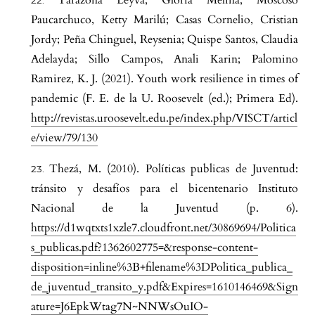
Tarazona Leyva, Gloria Melina; Moscoso
Paucarchuco, Ketty Marilú; Casas Cornelio, Cristian
Jordy; Peña Chinguel, Reysenia; Quispe Santos, Claudia
Adelayda; Sillo Campos, Anali Karin; Palomino
Ramirez, K. J. (2021). Youth work resilience in times of
pandemic (F. E. de la U. Roosevelt (ed.); Primera Ed).
http://revistas.uroosevelt.edu.pe/index.php/VISCT/articl
e/view/79/130
Thezá, M. (2010). Políticas publicas de Juventud:
tránsito y desafíos para el bicentenario Instituto
Nacional de la Juventud (p. 6).
https://d1wqtxts1xzle7.cloudfront.net/30869694/Politica
s_publicas.pdf?1362602775=&response-content-
disposition=inline%3B+filename%3DPolitica_publica_
de_juventud_transito_y.pdf&Expires=1610146469&Sign
ature=J6EpkWtag7N~NNWsOuIO-