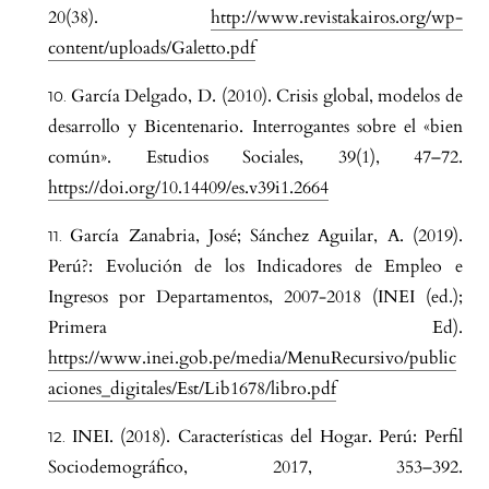
20(38).
http://www.revistakairos.org/wp-
content/uploads/Galetto.pdf
García Delgado, D. (2010). Crisis global, modelos de
desarrollo y Bicentenario. Interrogantes sobre el «bien
común». Estudios Sociales, 39(1), 47–72.
https://doi.org/10.14409/es.v39i1.2664
García Zanabria, José; Sánchez Aguilar, A. (2019).
Perú?: Evolución de los Indicadores de Empleo e
Ingresos por Departamentos, 2007-2018 (INEI (ed.);
Primera Ed).
https://www.inei.gob.pe/media/MenuRecursivo/public
aciones_digitales/Est/Lib1678/libro.pdf
INEI. (2018). Características del Hogar. Perú: Perfil
Sociodemográfico, 2017, 353–392.