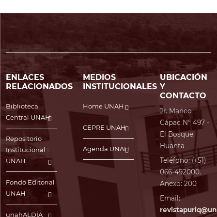
ENLACES
MEDIOS
UBICACIÓN
RELACIONADOS
INSTITUCIONALES
Y
CONTACTO
Biblioteca
Home UNAH
Jr. Manco
Central UNAH
Cápac N° 497 -
CEPRE UNAH
El Bosque,
Repositorio
Huanta
Agenda UNAH
Institucional
Teléfono: (+51)
UNAH
066-492000.
Fondo Editorial
Anexo: 200
UNAH
Email:
revistapuriq@un
unahALDÍA