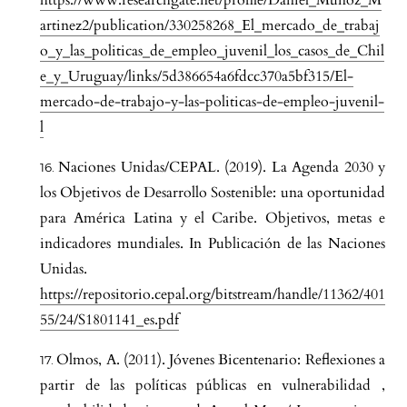
https://www.researchgate.net/profile/Daniel_Munoz_M
artinez2/publication/330258268_El_mercado_de_trabaj
o_y_las_politicas_de_empleo_juvenil_los_casos_de_Chil
e_y_Uruguay/links/5d386654a6fdcc370a5bf315/El-
mercado-de-trabajo-y-las-politicas-de-empleo-juvenil-
l
Naciones Unidas/CEPAL. (2019). La Agenda 2030 y
los Objetivos de Desarrollo Sostenible: una oportunidad
para América Latina y el Caribe. Objetivos, metas e
indicadores mundiales. In Publicación de las Naciones
Unidas.
https://repositorio.cepal.org/bitstream/handle/11362/401
55/24/S1801141_es.pdf
Olmos, A. (2011). Jóvenes Bicentenario: Reflexiones a
partir de las políticas públicas en vulnerabilidad ,