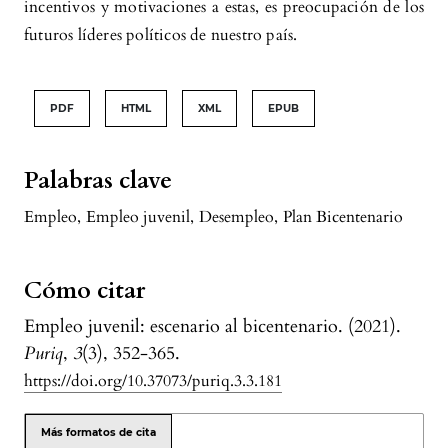
incentivos y motivaciones a estas, es preocupación de los
futuros líderes políticos de nuestro país.
PDF
HTML
XML
EPUB
Palabras clave
Empleo
,
Empleo juvenil
,
Desempleo
,
Plan Bicentenario
Cómo citar
Empleo juvenil: escenario al bicentenario. (2021).
Puriq
,
3
(3), 352-365.
https://doi.org/10.37073/puriq.3.3.181
Más formatos de cita