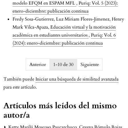
modelo EFQM en ESPAM MFL
,
Puriq: Vol. 5 (2023):
enero-diciembre: publicación continua
Fredy Sosa-Gutierrez, Luz Miriam Flores-Jimenez, Henry
Mark Vilca-Apaza,
Educación virtual y la motivación
académica en estudiantes universitarios
,
Puriq: Vol. 6
(2024): enero-diciembre: publicación continua
issue.pagination6a75e193f3d70
Anterior
1-10 de 30
Siguiente
También puede
Iniciar una búsqueda de similitud avanzada
para este artículo.
Artículos más leídos del mismo
autor/a
Ketty Marilú Moscoso Paucarchuco, Cevero Rómulo Rojas