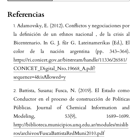
Referencias
Adamovsky, E. (2012). Conflictos y negociaciones por
la definición de un ethnos nacional , de la crisis al
Bicentenario. In G. J. für G. Lateinamerikas (Ed.), El
color de la nación argentina (pp. 343–364).
https://ri.conicet.gov.ar/bitstream/handle/11336/26581/
CONICET_Digital_Nro.19668_A.pdf?
sequence=4&isAllowed=y
Battista, Susana; Fusca, N. (2019). El Estado como
Conductor en el proceso de construcción de Políticas
Públicas. Journal of Chemical Information and
Modeling, 53(9), 1689–1699.
http://biblioteca.municipios.unq.edu.ar/modules/mislib
ros/archivos/FuscaBattistaRedMuni2010.pdf