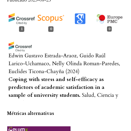
Publicado 2023-08-25
1
0
0
Edwin Gustavo Estrada-Araoz, Guido Raúl
Larico-Uchamaco, Nelly Olinda Roman-Paredes,
Euclides Ticona-Chayña
(2024)
Coping with stress and self-efficacy as
predictors of academic satisfaction in a
sample of university students.
Salud, Ciencia y
Tecnología, 4, 840.
10.56294/saludcyt2024840
Métricas alternativas