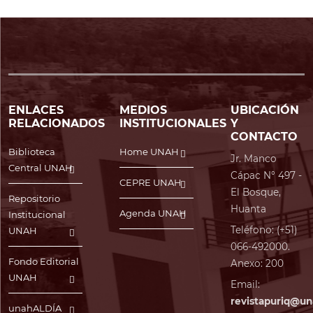
ENLACES
MEDIOS
UBICACIÓN
RELACIONADOS
INSTITUCIONALES
Y
CONTACTO
Biblioteca
Home UNAH
Jr. Manco
Central UNAH
Cápac N° 497 -
CEPRE UNAH
El Bosque,
Repositorio
Huanta
Agenda UNAH
Institucional
Teléfono: (+51)
UNAH
066-492000.
Fondo Editorial
Anexo: 200
UNAH
Email:
revistapuriq@un
unahALDÍA