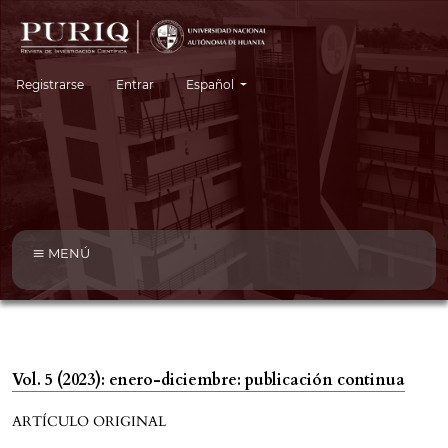
Cambiar el idioma. El idioma actual es:
Registrarse
Entrar
Español
MENÚ
Vol. 5 (2023): enero-diciembre: publicación continua
ARTÍCULO ORIGINAL