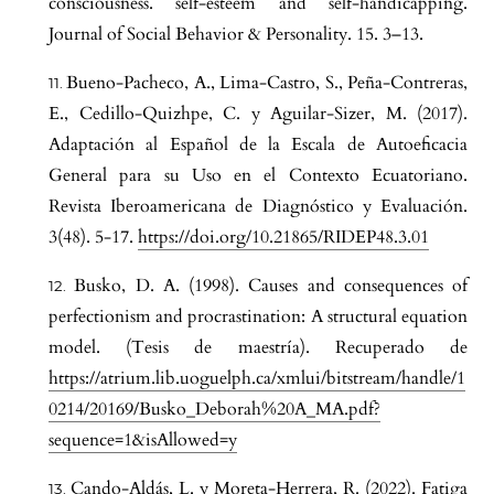
consciousness. self-esteem and self-handicapping.
Journal of Social Behavior & Personality. 15. 3–13.
Bueno-Pacheco, A., Lima-Castro, S., Peña-Contreras,
E., Cedillo-Quizhpe, C. y Aguilar-Sizer, M. (2017).
Adaptación al Español de la Escala de Autoeficacia
General para su Uso en el Contexto Ecuatoriano.
Revista Iberoamericana de Diagnóstico y Evaluación.
3(48). 5-17.
https://doi.org/10.21865/RIDEP48.3.01
Busko, D. A. (1998). Causes and consequences of
perfectionism and procrastination: A structural equation
model. (Tesis de maestría). Recuperado de
https://atrium.lib.uoguelph.ca/xmlui/bitstream/handle/1
0214/20169/Busko_Deborah%20A_MA.pdf?
sequence=1&isAllowed=y
Cando-Aldás, L. y Moreta-Herrera, R. (2022). Fatiga