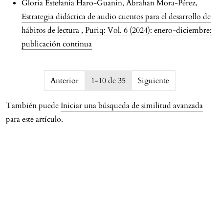
Gloria Estefania Haro-Guanin, Abrahan Mora-Pérez,
Estrategia didáctica de audio cuentos para el desarrollo de
hábitos de lectura
,
Puriq: Vol. 6 (2024): enero-diciembre:
publicación continua
issue.pagination6a7500ee1ea0c
Anterior
1-10 de 35
Siguiente
También puede
Iniciar una búsqueda de similitud avanzada
para este artículo.