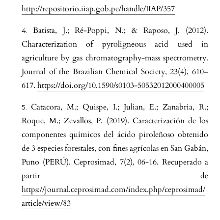
http://repositorio.iiap.gob.pe/handle/IIAP/357
Batista, J.; Ré-Poppi, N.; & Raposo, J. (2012).
Characterization of pyroligneous acid used in
agriculture by gas chromatography-mass spectrometry.
Journal of the Brazilian Chemical Society, 23(4), 610–
617.
https://doi.org/10.1590/s0103-50532012000400005
Catacora, M.; Quispe, I.; Julian, E.; Zanabria, R.;
Roque, M.; Zevallos, P. (2019). Caracterización de los
componentes químicos del ácido piroleñoso obtenido
de 3 especies forestales, con fines agrícolas en San Gabán,
Puno (PERÚ). Ceprosimad, 7(2), 06-16. Recuperado a
partir de
https://journal.ceprosimad.com/index.php/ceprosimad/
article/view/83