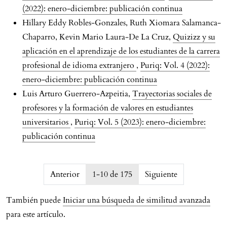
(2022): enero-diciembre: publicación continua
Hillary Eddy Robles-Gonzales, Ruth Xiomara Salamanca-
Chaparro, Kevin Mario Laura-De La Cruz,
Quizizz y su
aplicación en el aprendizaje de los estudiantes de la carrera
profesional de idioma extranjero
,
Puriq: Vol. 4 (2022):
enero-diciembre: publicación continua
Luis Arturo Guerrero-Azpeitia,
Trayectorias sociales de
profesores y la formación de valores en estudiantes
universitarios
,
Puriq: Vol. 5 (2023): enero-diciembre:
publicación continua
issue.pagination6a785352a9ebf
Anterior
1-10 de 175
Siguiente
También puede
Iniciar una búsqueda de similitud avanzada
para este artículo.