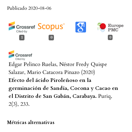
Publicado 2020-08-06
1
0
0
Edgar Pelinco Ruelas, Néstor Fredy Quispe
Salazar, Mario Catacora Pinazo
(2020)
Efecto del ácido Piroleñoso en la
germinación de Sandía, Cocona y Cacao en
el Distrito de San Gabán, Carabaya.
Puriq,
2(3), 233.
10.37073/puriq.2.3.105
Métricas alternativas