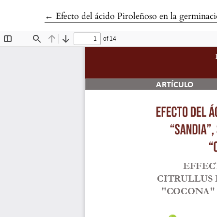
Volver a los detalles del artículo
←
Efecto del ácido Piroleñoso en la germina