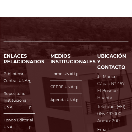
ENLACES
MEDIOS
UBICACIÓN
RELACIONADOS
INSTITUCIONALES
Y
CONTACTO
Biblioteca
Home UNAH
Jr. Manco
Central UNAH
Cápac N° 497 -
CEPRE UNAH
El Bosque,
Repositorio
Huanta
Agenda UNAH
Institucional
Teléfono: (+51)
UNAH
066-492000.
Fondo Editorial
Anexo: 200
UNAH
Email: