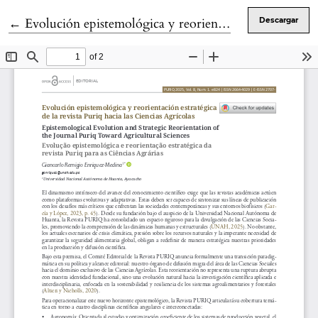
Volver a los detalles del artículo
←
Evolución epistemológica y reorientación estratégica de la revista Puriq hacia las Ciencias Agrícolas
Descargar