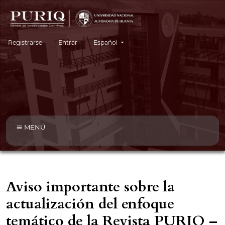
Cambiar el idioma. El idioma actual es:
Registrarse
Entrar
Español
MENÚ
Aviso importante sobre la
actualización del enfoque
temático de la Revista PURIQ –