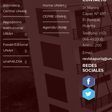
Biblioteca
Home UNAH
Jr. Manco
Central UNAH
Cápac N° 497 -
CEPRE UNAH
El Bosque,
Repositorio
Huanta
Agenda UNAH
Institucional
Teléfono: (+51)
UNAH
066-492000.
Fondo Editorial
Anexo: 200
UNAH
Email:
revistapuriq@un
unahALDÍA
REDES
SOCIALES