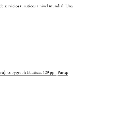
 servicios turísticos a nivel mundial: Una
rú): copygraph Bautista, 129 pp.
,
Puriq: