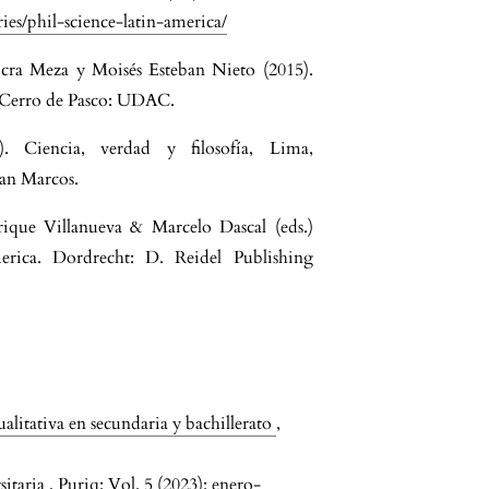
ries/phil-science-latin-america/
cra Meza y Moisés Esteban Nieto (2015).
 Cerro de Pasco: UDAC.
. Ciencia, verdad y filosofía, Lima,
an Marcos.
rique Villanueva & Marcelo Dascal (eds.)
merica. Dordrecht: D. Reidel Publishing
ualitativa en secundaria y bachillerato
,
sitaria
,
Puriq: Vol. 5 (2023): enero-