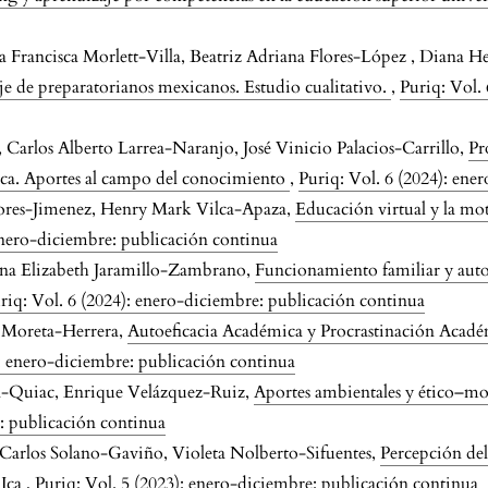
 Francisca Morlett-Villa, Beatriz Adriana Flores-López , Diana 
e de preparatorianos mexicanos. Estudio cualitativo.
,
Puriq: Vol.
arlos Alberto Larrea-Naranjo, José Vinicio Palacios-Carrillo,
Pr
ica. Aportes al campo del conocimiento
,
Puriq: Vol. 6 (2024): ene
lores-Jimenez, Henry Mark Vilca-Apaza,
Educación virtual y la mo
 enero-diciembre: publicación continua
Ana Elizabeth Jaramillo-Zambrano,
Funcionamiento familiar y auto
riq: Vol. 6 (2024): enero-diciembre: publicación continua
 Moreta-Herrera,
Autoeficacia Académica y Procrastinación Académ
): enero-diciembre: publicación continua
a-Quiac, Enrique Velázquez-Ruiz,
Aportes ambientales y ético–mo
e: publicación continua
n Carlos Solano-Gaviño, Violeta Nolberto-Sifuentes,
Percepción de
 Ica
,
Puriq: Vol. 5 (2023): enero-diciembre: publicación continua