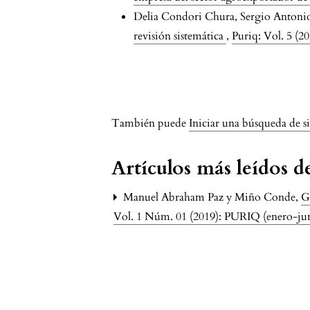
Delia Condori Chura, Sergio Antoni
revisión sistemática
,
Puriq: Vol. 5 (2
issue.pagination6a7
También puede
Iniciar una búsqueda de s
Artículos más leídos 
Manuel Abraham Paz y Miño Conde,
G
Vol. 1 Núm. 01 (2019): PURIQ (enero-ju