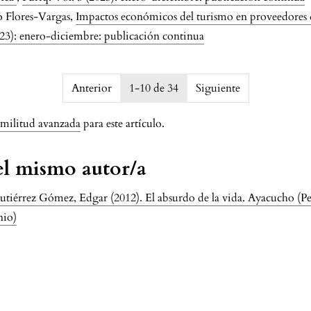
o Flores-Vargas,
Impactos económicos del turismo en proveedores de
023): enero-diciembre: publicación continua
87f51292d7
Anterior
1-10 de 34
Siguiente
imilitud avanzada
para este artículo.
del mismo autor/a
utiérrez Gómez, Edgar (2012). El absurdo de la vida. Ayacucho (Pe
nio)