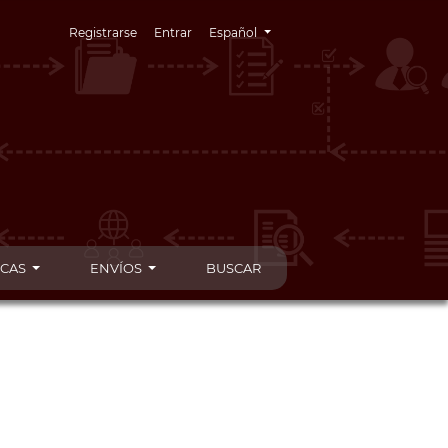
Cambiar el idioma. El idioma actual es:
Registrarse
Entrar
Español
ICAS
ENVÍOS
BUSCAR