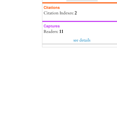
10.46652/rgn.v6i30.854
Citations
Citation Indexes:
2
Captures
Readers:
11
see details