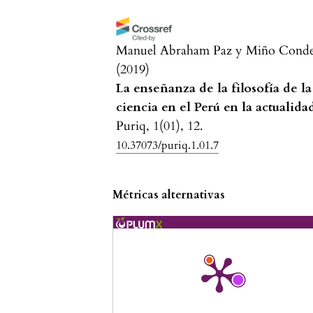
Manuel Abraham Paz y Miño Cond
(2019)
La enseñanza de la filosofía de la
ciencia en el Perú en la actualida
Puriq, 1(01), 12.
10.37073/puriq.1.01.7
Métricas alternativas
Héctor Cáceres Bejarano
(2021)
Epistemología y posmodernismo
Los errores categoriales en
Foucault y Vattimo.
Religación.
Revista de Ciencias Sociales y
Humanidades, 6(30), e210854.