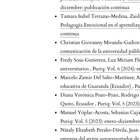
diciembre: publicación continua
Tamara Isabel Terrazas-Medina, Zaida
Pedagogía Emocional en el aprendizaj
continua
Christian Giovanny Miranda-Gaibor, C
comunicación de la universidad públ
Fredy Sosa-Gutierrez, Luz Miriam F
universitarios
,
Puriq: Vol. 6 (2024):
Marcelo Zamir Del Salto-Martínez, 
educativa de Guaranda (Ecuador)
,
Pu
Diana Verónica Pozo-Pozo, Rodrigo
Quito, Ecuador
,
Puriq: Vol. 5 (2023
Manuel Yóplac-Acosta, Sebanias Cuj
Puriq: Vol. 5 (2023): enero-diciembr
Nátaly Elizabeth Perales-Dávila, Jua
empresa del sector agroexportador de