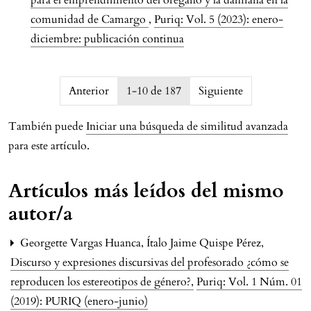
para el emprendimiento del orégano y la damiana en la
comunidad de Camargo
,
Puriq: Vol. 5 (2023): enero-
diciembre: publicación continua
issue.pagination6a78142c9b9c6
Anterior
1-10 de 187
Siguiente
También puede
Iniciar una búsqueda de similitud avanzada
para este artículo.
Artículos más leídos del mismo
autor/a
Georgette Vargas Huanca, Ítalo Jaime Quispe Pérez,
Discurso y expresiones discursivas del profesorado ¿cómo se
reproducen los estereotipos de género?
,
Puriq: Vol. 1 Núm. 01
(2019): PURIQ (enero-junio)