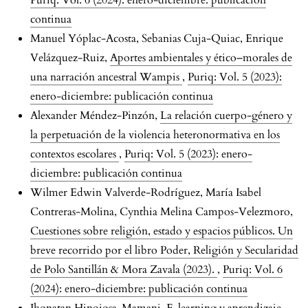
Puriq: Vol. 6 (2024): enero-diciembre: publicación
continua
Manuel Yóplac-Acosta, Sebanias Cuja-Quiac, Enrique
Velázquez-Ruiz,
Aportes ambientales y ético–morales de
una narración ancestral Wampis
,
Puriq: Vol. 5 (2023):
enero-diciembre: publicación continua
Alexander Méndez-Pinzón,
La relación cuerpo-género y
la perpetuación de la violencia heteronormativa en los
contextos escolares
,
Puriq: Vol. 5 (2023): enero-
diciembre: publicación continua
Wilmer Edwin Valverde-Rodríguez, María Isabel
Contreras-Molina, Cynthia Melina Campos-Velezmoro,
Cuestiones sobre religión, estado y espacios públicos. Un
breve recorrido por el libro Poder, Religión y Secularidad
de Polo Santillán & Mora Zavala (2023).
,
Puriq: Vol. 6
(2024): enero-diciembre: publicación continua