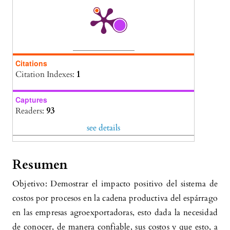
agrícolas.
LATAM Revista Latinoamericana de
Ciencias Sociales y Humanidades, 6(1).
10.56712/latam.v6i1.3568
Citations
José-Miguel Quichiz-Ramírez, Raquel-Margot
Citation Indexes:
1
Gómez- Oscorima, Ramón-Alberto Diez-
Matallana, Carolay-Zully Vásquez-Quispe
(2024)
Captures
Readers:
93
Nuevos destinos para el espárrago (Asparagus
officinalis) peruano.
Fórum Empresarial, 31.
see details
10.33801/fe.v28i2.21421
Resumen
Objetivo: Demostrar el impacto positivo del sistema de
costos por procesos en la cadena productiva del espárrago
en las empresas agroexportadoras, esto dada la necesidad
de conocer, de manera confiable, sus costos y que esto, a