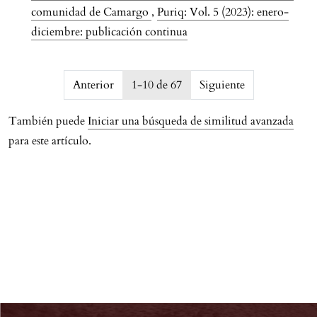
comunidad de Camargo
,
Puriq: Vol. 5 (2023): enero-
diciembre: publicación continua
issue.pagination6a741b2a4e1d7
Anterior
1-10 de 67
Siguiente
También puede
Iniciar una búsqueda de similitud avanzada
para este artículo.