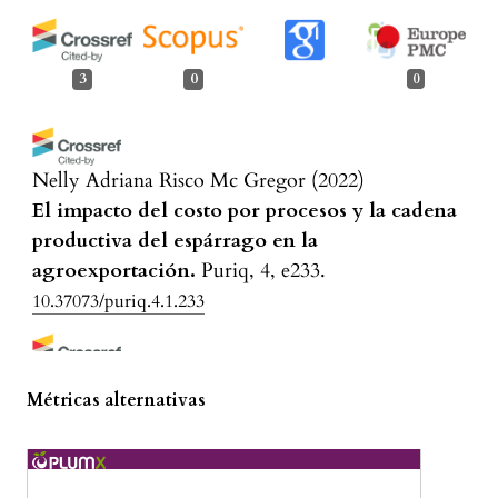
3
0
0
Nelly Adriana Risco Mc Gregor
(2022)
El impacto del costo por procesos y la cadena
productiva del espárrago en la
agroexportación.
Puriq, 4, e233.
10.37073/puriq.4.1.233
Blanca Flor Rodríguez Ysabel, Bernardo Javier
Métricas alternativas
Sánchez Barraza
(2025)
Método de costeo ABC y rentabilidad en una
empresa peruana de fabricante de soluciones