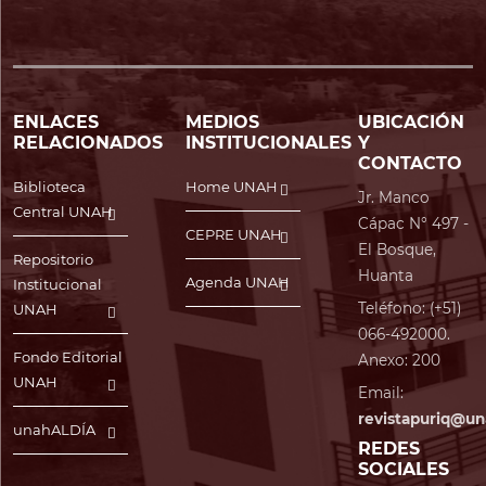
ENLACES
MEDIOS
UBICACIÓN
RELACIONADOS
INSTITUCIONALES
Y
CONTACTO
Biblioteca
Home UNAH
Jr. Manco
Central UNAH
Cápac N° 497 -
CEPRE UNAH
El Bosque,
Repositorio
Huanta
Agenda UNAH
Institucional
Teléfono: (+51)
UNAH
066-492000.
Fondo Editorial
Anexo: 200
UNAH
Email:
revistapuriq@un
unahALDÍA
REDES
SOCIALES