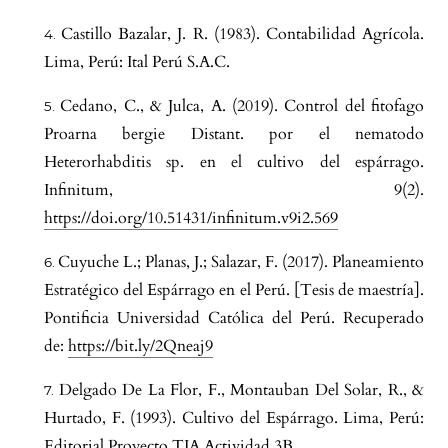
Castillo Bazalar, J. R. (1983). Contabilidad Agrícola.
Lima, Perú: Ital Perú S.A.C.
Cedano, C., & Julca, A. (2019). Control del fitofago
Proarna bergie Distant. por el nematodo
Heterorhabditis sp. en el cultivo del espárrago.
Infinitum, 9(2).
https://doi.org/10.51431/infinitum.v9i2.569
Cuyuche L.; Planas, J.; Salazar, F. (2017). Planeamiento
Estratégico del Espárrago en el Perú. [Tesis de maestría].
Pontificia Universidad Católica del Perú. Recuperado
de:
https://bit.ly/2Qneaj9
Delgado De La Flor, F., Montauban Del Solar, R., &
Hurtado, F. (1993). Cultivo del Espárrago. Lima, Perú:
Editorial Proyecto TIA Actividad 3B.