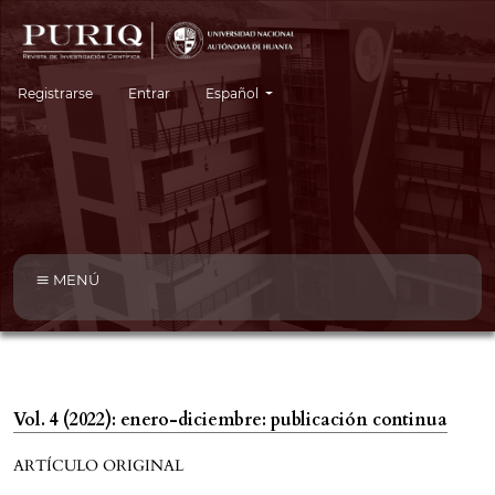
Cambiar el idioma. El idioma actual es:
Registrarse
Entrar
Español
MENÚ
Vol. 4 (2022): enero-diciembre: publicación continua
ARTÍCULO ORIGINAL