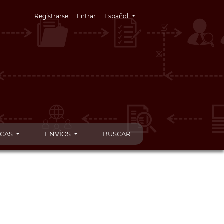
Cambiar el idioma. El idioma actual es:
Registrarse
Entrar
Español
ICAS
ENVÍOS
BUSCAR