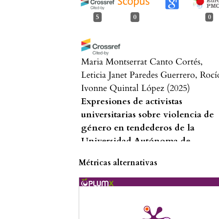
5
0
0
Maria Montserrat Canto Cortés,
Leticia Janet Paredes Guerrero, Rocí
Ivonne Quintal López
(2025)
Expresiones de activistas
universitarias sobre violencia de
género en tendederos de la
Universidad Autónoma de
Yucatán (UADY) .
GénEroos, 3(6),
Métricas alternativas
132.
10.53897/RevGenEr.2025.6.5
Marian Pérez Bernal, Mercedes De l