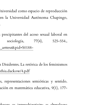
 Universidad como espacio de reproducción
o en la Universidad Autónoma Chapingo,
.
 precipitantes del acoso sexual laboral en
ociología, 77(4), 525-554.,
ci_arttext&pid=S0188-
 Disidentes. La retórica de los feminismos
nthia.dackow/4.pdf
, representaciones semióticas y sentido.
ción en matemática educativa, 9(1), 177-
heory os intersubjectivity as alterology: