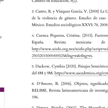
Cambio en Educación, 9(2).
Castro, R. y Vázquez García, V. (2008) La
de la violencia de género. Estudio de cas
México. Estudios sociológicos XXVI: 78, 2008
Cuenca Piqueras, Cristina. (2015). Factores
o
España. Revista mexicana de s
http://www.scielo.org.mx/scielo.php?script=s
25032015000400525&lng=es&tlng=es
.
Dackow, Cynthia (2020). Paisajes Semióticos
del 8M y 9M.
https://www.aacademica.org/cy
D'Amore, B. (2006). Objetos, significados
RELIME. Revista latinoamericana de investiga
196.
a
Depraz, Natalie. (2001). The Husserlian t