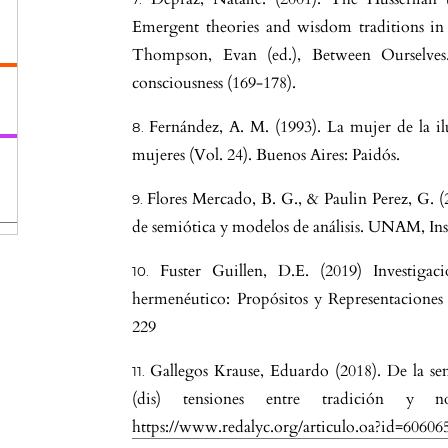
Emergent theories and wisdom traditions in
Thompson, Evan (ed.), Between Ourselves.
consciousness (169-178).
..
Fernández, A. M. (1993). La mujer de la il
mujeres (Vol. 24). Buenos Aires: Paidós.
Flores Mercado, B. G., & Paulin Perez, G. (2
de semiótica y modelos de análisis. UNAM, Inst
Fuster Guillen, D.E. (2019) Investigac
hermenéutico: Propósitos y Representaciones 
229
Gallegos Krause, Eduardo (2018). De la semi
(dis) tensiones entre tradición y n
https://www.redalyc.org/articulo.oa?id=6060