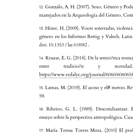
Gonzalo, A. H. (2007). Sexo, Género y Pode
manejados en la Arqueología del Género. Com
Hiner, H. (2009). Voces soterradas, violenci
género en los Informes Rettig y Valech. Lati
doi: 10.1353 / lar.0.0082 .
Krause, E. G. (2018). De la semio?tica textual
entre tradicio?n y novedad
https://www.redalyc.org/journal/6060/606065
Lamas, M. (2019). El acoso y el# metoo. Rev
59.
Ribeiro, G. L. (1989). Descotidianizar.
ensayo sobre la perspectiva antropológica. Cuad
María Teresa Torres Mora. (2010) El probl