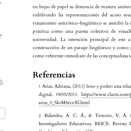
s
en hojas de papel su denuncia de manera anónim
exhibiendo las representaciones del acoso se
tratamiento semiótico-lingüístico se atendió la i
práctica como una puesta colectiva de visuali
ve
universidad. La intención principal de este a
construcción de un paisaje lingüístico y como p
como referente inmediato de las conceptualizaci
s
Referencias
),
Arias, Adriana, (2011) Sexo y poder: una rela
digital, 19/05/2011.
https://www.clarin.com/
arias_0_SkrM8ecvXl.html
Balandra, A. C. Á., & Tenorio, V. Á. 
Investigadores Educativos. REICE. Revista 