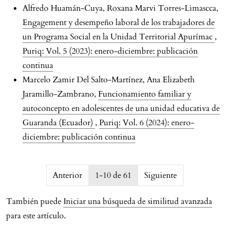
Alfredo Huamán-Cuya, Roxana Marvi Torres-Limascca,
Engagement y desempeño laboral de los trabajadores de
un Programa Social en la Unidad Territorial Apurímac
,
Puriq: Vol. 5 (2023): enero-diciembre: publicación
continua
Marcelo Zamir Del Salto-Martínez, Ana Elizabeth
Jaramillo-Zambrano,
Funcionamiento familiar y
autoconcepto en adolescentes de una unidad educativa de
Guaranda (Ecuador)
,
Puriq: Vol. 6 (2024): enero-
diciembre: publicación continua
issue.pagination6a75e9894ebcc
Anterior
1-10 de 61
Siguiente
También puede
Iniciar una búsqueda de similitud avanzada
para este artículo.