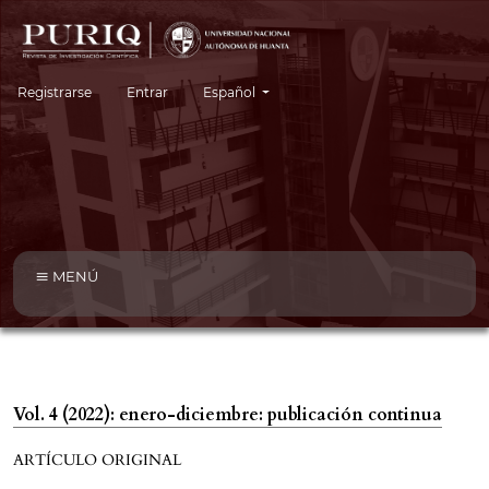
Cambiar el idioma. El idioma actual es:
Registrarse
Entrar
Español
MENÚ
Vol. 4 (2022): enero-diciembre: publicación continua
ARTÍCULO ORIGINAL