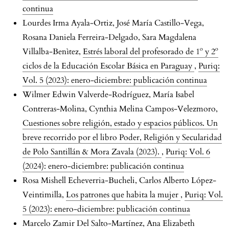
continua
Lourdes Irma Ayala-Ortiz, José María Castillo-Vega,
Rosana Daniela Ferreira-Delgado, Sara Magdalena
Villalba-Benìtez,
Estrés laboral del profesorado de 1º y 2º
ciclos de la Educación Escolar Básica en Paraguay
,
Puriq:
Vol. 5 (2023): enero-diciembre: publicación continua
Wilmer Edwin Valverde-Rodríguez, María Isabel
Contreras-Molina, Cynthia Melina Campos-Velezmoro,
Cuestiones sobre religión, estado y espacios públicos. Un
breve recorrido por el libro Poder, Religión y Secularidad
de Polo Santillán & Mora Zavala (2023).
,
Puriq: Vol. 6
(2024): enero-diciembre: publicación continua
Rosa Mishell Echeverria-Bucheli, Carlos Alberto López-
Veintimilla,
Los patrones que habita la mujer
,
Puriq: Vol.
5 (2023): enero-diciembre: publicación continua
Marcelo Zamir Del Salto-Martínez, Ana Elizabeth