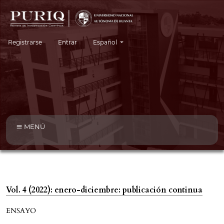
Cambiar el idioma. El idioma actual es:
Registrarse
Entrar
Español
MENÚ
Vol. 4 (2022): enero-diciembre: publicación continua
ENSAYO