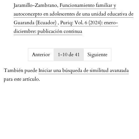
Jaramillo-Zambrano,
Funcionamiento familiar y
autoconcepto en adolescentes de una unidad educativa de
Guaranda (Ecuador)
,
Puriq: Vol. 6 (2024): enero-
diciembre: publicación continua
issue.pagination6a79c2956af20
Anterior
1-10 de 41
Siguiente
También puede
Iniciar una búsqueda de similitud avanzada
para este artículo.