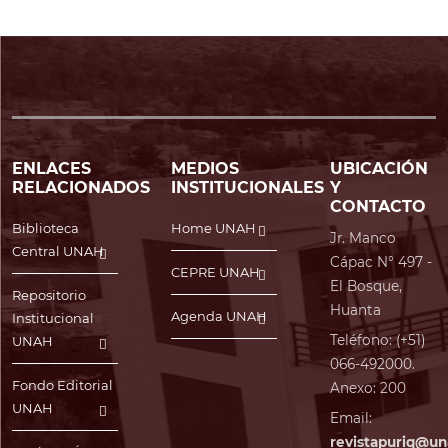
ENLACES
MEDIOS
UBICACIÓN
RELACIONADOS
INSTITUCIONALES
Y
CONTACTO
Biblioteca
Home UNAH
Jr. Manco
Central UNAH
Cápac N° 497 -
CEPRE UNAH
El Bosque,
Repositorio
Huanta
Agenda UNAH
Institucional
Teléfono: (+51)
UNAH
066-492000.
Fondo Editorial
Anexo: 200
UNAH
Email:
revistapuriq@un