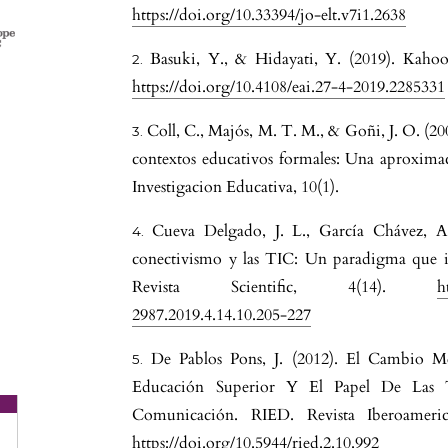
https://doi.org/10.33394/jo-elt.v7i1.2638
Basuki, Y., & Hidayati, Y. (2019). Kahoot
https://doi.org/10.4108/eai.27-4-2019.2285331
Coll, C., Majós, M. T. M., & Goñi, J. O. (2008
contextos educativos formales: Una aproximaci
Investigacion Educativa, 10(1).
Cueva Delgado, J. L., García Chávez, A
conectivismo y las TIC: Un paradigma que i
Revista Scientific, 4(14).
h
2987.2019.4.14.10.205-227
De Pablos Pons, J. (2012). El Cambio 
Educación Superior Y El Papel De Las 
Comunicación. RIED. Revista Iberoameric
https://doi.org/10.5944/ried.2.10.992