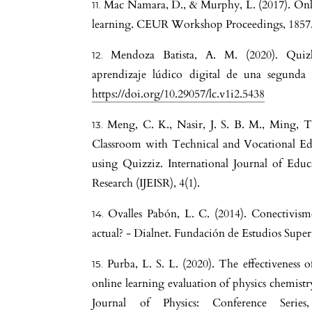
Mac Namara, D., & Murphy, L. (2017). Onlin
learning. CEUR Workshop Proceedings, 1857
Mendoza Batista, A. M. (2020). Quizl
aprendizaje lúdico digital de una segunda 
https://doi.org/10.29057/lc.v1i2.5438
Meng, C. K., Nasir, J. S. B. M., Ming, 
a
Classroom with Technical and Vocational E
using Quizziz. International Journal of Educa
Research (IJEISR), 4(1).
Ovalles Pabón, L. C. (2014). Conectivis
actual? - Dialnet. Fundación de Estudios Supe
Purba, L. S. L. (2020). The effectiveness o
online learning evaluation of physics chemist
Journal of Physics: Conference Serie