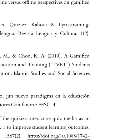
e versus offline perspectives on gamified
.
et, Quizizz, Kahoot & Lyricstraining:
lengua. Revista Lengua y Cultura, 1(2).
T. M., & Choo, K. A. (2019). A Gamified
ducation and Training ( TVET ) Students
tion, Islamic Studies and Social Sciences
mo, ¿un nuevo paradigma en la educación
riores Comfanorte FESC, 4.
f the quizizz interactive quiz media as an
ry 1 to improve student learning outcomes.
s, 1567(2).
https://doi.org/10.1088/1742-