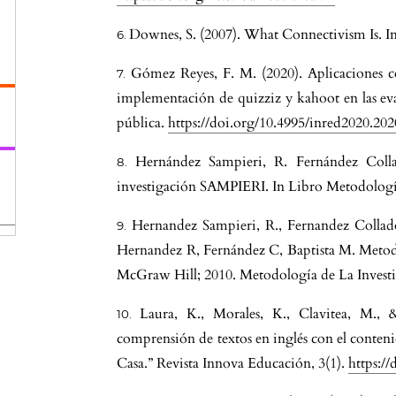
n
Downes, S. (2007). What Connectivism Is. I
Gómez Reyes, F. M. (2020). Aplicaciones 
la
implementación de quizziz y kahoot en las eva
pública.
https://doi.org/10.4995/inred2020.20
Hernández Sampieri, R. Fernández Colla
investigación SAMPIERI. In Libro Metodologí
Hernandez Sampieri, R., Fernandez Collado
s
Hernandez R, Fernández C, Baptista M. Metodo
McGraw Hill; 2010. Metodología de La Invest
Laura, K., Morales, K., Clavitea, M., 
comprensión de textos en inglés con el conten
Casa.” Revista Innova Educación, 3(1).
https://
t