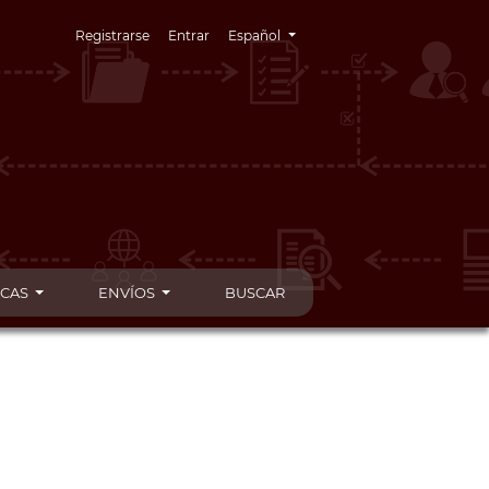
Cambiar el idioma. El idioma actual es:
Registrarse
Entrar
Español
ICAS
ENVÍOS
BUSCAR