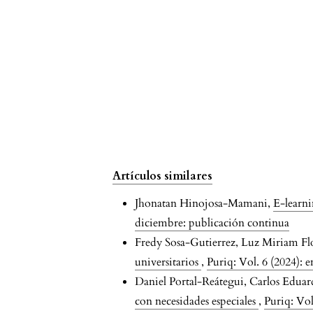
teaching tool in higher educatio
A study of Spanish Education
undergraduates’ perceptions base
on academic performance.
Education and Self-Development,
20(3), 55.
10.26907/esd.20.3.05
Artículos similares
Judith Micaela Barrionuevo Mora
Jhonatan Hinojosa-Mamani,
E-learni
(2023)
Evaluación gamificada de la
diciembre: publicación continua
gramática y acentuación para
Fredy Sosa-Gutierrez, Luz Miriam F
reducir la disortografía en la
universitarios
,
Puriq: Vol. 6 (2024):
segunda infancia.
Revista Científic
Daniel Portal-Reátegui, Carlos Edua
UISRAEL, 10(3), 189.
con necesidades especiales
,
Puriq: Vol