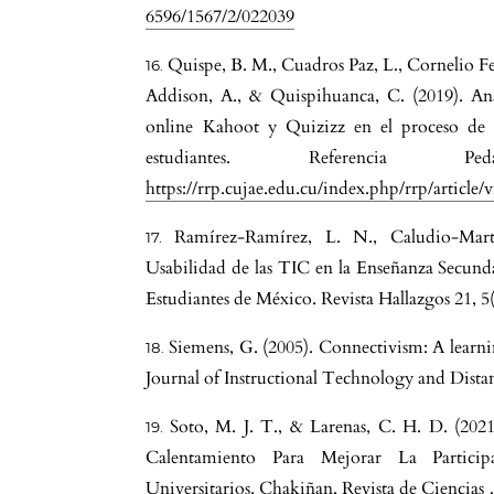
6596/1567/2/022039
Quispe, B. M., Cuadros Paz, L., Cornelio 
Addison, A., & Quispihuanca, C. (2019). Anál
online Kahoot y Quizizz en el proceso de r
estudiantes. Referencia Pe
https://rrp.cujae.edu.cu/index.php/rrp/article/
Ramírez-Ramírez, L. N., Caludio-Mart
Usabilidad de las TIC en la Enseñanza Secund
s
Estudiantes de México. Revista Hallazgos 21, 5(
Siemens, G. (2005). Connectivism: A learnin
Journal of Instructional Technology and Distan
Soto, M. J. T., & Larenas, C. H. D. (202
Calentamiento Para Mejorar La Partici
Universitarios. Chakiñan, Revista de Ciencias