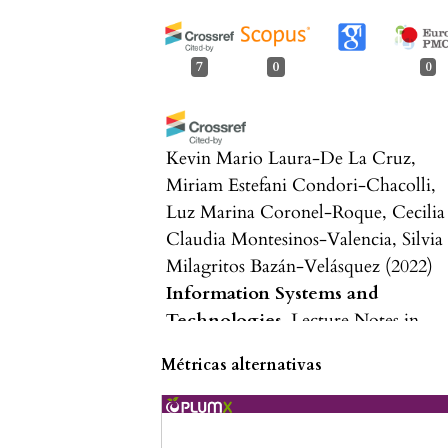
7
0
0
Kevin Mario Laura-De La Cruz,
Miriam Estefani Condori-Chacolli,
Luz Marina Coronel-Roque, Cecilia
Claudia Montesinos-Valencia, Silvia
Milagritos Bazán-Velásquez
(2022)
Information Systems and
Technologies.
Lecture Notes in
Networks and Systems, 469, 492.
Métricas alternativas
10.1007/978-3-031-04819-7_47