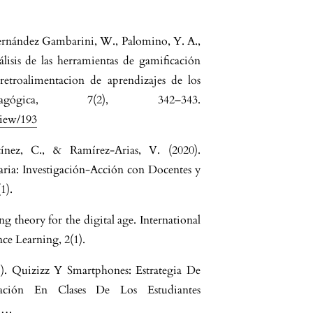
Fernández Gambarini, W., Palomino, Y. A.,
isis de las herramientas de gamificación
etroalimentacion de aprendizajes de los
dagógica, 7(2), 342–343.
view/193
ínez, C., & Ramírez-Arias, V. (2020).
aria: Investigación-Acción con Docentes y
1).
g theory for the digital age. International
ce Learning, 2(1).
1). Quizizz Y Smartphones: Estrategia De
pación En Clases De Los Estudiantes
 ….