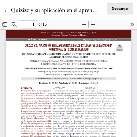
Volver a los detalles del artículo
←
Quizizz y su aplicación en el aprendizaje de los estudiantes de la carrera profesional de idioma extranjero
Descargar