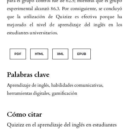
para el grupo control fue de 62.5; mientras que el grupo
Palumbo, Ruthy Merla Pilco Velásquez
(2025)
experimental alcanzó 86.3. Por consiguiente, se concluyó
El impacto de la ansiedad en el aprendizaje
del idioma inglés según el marco común
que la utilización de Quizizz es efectiva porque ha
europeo: un estudio en estudiantes de idioma
mejorado el nivel de aprendizaje del inglés en los
extranjero de una Universidad Pública.
estudiantes universitarios.
LATAM Revista Latinoamericana de Ciencias
Sociales y Humanidades, 6(3).
PDF
HTML
XML
EPUB
10.56712/latam.v6i3.3927
Palabras clave
Aprendizaje de inglés
,
habilidades comunicativas
,
herramientas digitales
,
gamificación
Cómo citar
Quizizz en el aprendizaje del inglés en estudiantes