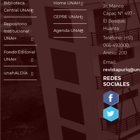
Biblioteca
Home UNAH
Jr. Manco
Central UNAH
Cápac N° 497 -
CEPRE UNAH
El Bosque,
Repositorio
Huanta
Agenda UNAH
Institucional
Teléfono: (+51)
UNAH
066-492000.
Fondo Editorial
Anexo: 200
UNAH
Email:
revistapuriq@un
unahALDÍA
REDES
SOCIALES