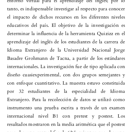
conocimiento de habilidades receptivas del
entorno virtual para el aprendizaje del inglés; por lo
idioma inglés según estándares
tanto, es indispensable investigar al respecto para conocer
internacionales en estudiantes de educación
el impacto de dichos recursos en los diferentes niveles
superior.
European Public & Social Innovation
educativos del país. El objetivo de la investigación es
Review, 11, 1.
determinar la influencia de la herramienta Quizizz en el
10.31637/epsir-2026-2452
aprendizaje del inglés de los estudiantes de la carrera de
Idioma Extranjero de la Universidad Nacional Jorge
Basadre Grohmann de Tacna, a partir de los estándares
Isabel María García Conesa
(2025)
internacionales. La investigación fue de tipo aplicada con
Strengthening Language Education Through
diseño cuasiexperimental, con dos grupos semejantes y
ICT Integration.
, 225.
con enfoque cuantitativo. La muestra estuvo constituida
10.4018/979-8-3373-0801-2.ch008
por 32 estudiantes de la especialidad de Idioma
Extranjero. Para la recolección de datos se utilizó como
instrumento una prueba escrita a través de un examen
Gabriela Manzur Vera, Kevin Mario Laura De La
internacional nivel B1 con pretest y postest. Los
Cruz, Luz Anabella Mendoza Del Valle, Miliam
resultados mostraron en la media aritmética que el postest
Quispe Vargas, Cynthia Karín Rodriguez