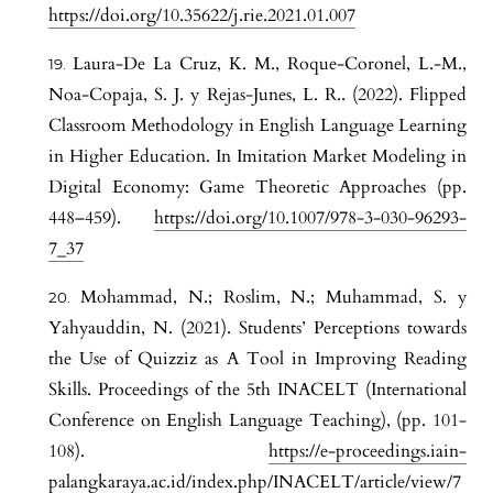
https://doi.org/10.35622/j.rie.2021.01.007
Laura-De La Cruz, K. M., Roque-Coronel, L.-M.,
Noa-Copaja, S. J. y Rejas-Junes, L. R.. (2022). Flipped
Classroom Methodology in English Language Learning
in Higher Education. In Imitation Market Modeling in
Digital Economy: Game Theoretic Approaches (pp.
448–459).
https://doi.org/10.1007/978-3-030-96293-
7_37
Mohammad, N.; Roslim, N.; Muhammad, S. y
Yahyauddin, N. (2021). Students’ Perceptions towards
the Use of Quizziz as A Tool in Improving Reading
Skills. Proceedings of the 5th INACELT (International
Conference on English Language Teaching), (pp. 101-
108).
https://e-proceedings.iain-
palangkaraya.ac.id/index.php/INACELT/article/view/7