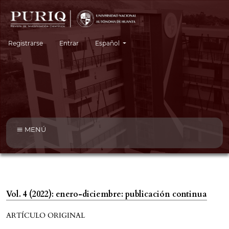
Cambiar el idioma. El idioma actual es:
Registrarse
Entrar
Español
MENÚ
Vol. 4 (2022): enero-diciembre: publicación continua
ARTÍCULO ORIGINAL