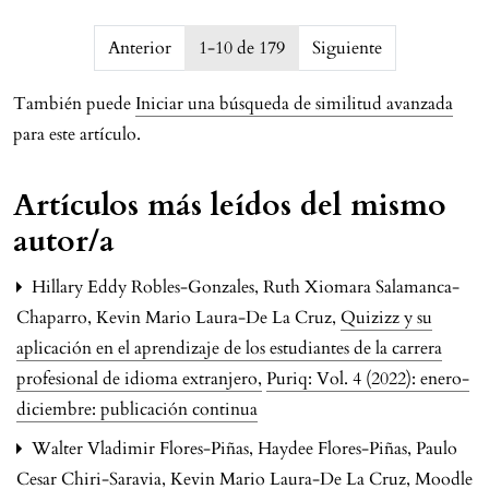
issue.pagination6a75c56e87239
Anterior
1-10 de 179
Siguiente
También puede
Iniciar una búsqueda de similitud avanzada
para este artículo.
Artículos más leídos del mismo
autor/a
Hillary Eddy Robles-Gonzales, Ruth Xiomara Salamanca-
Chaparro, Kevin Mario Laura-De La Cruz,
Quizizz y su
aplicación en el aprendizaje de los estudiantes de la carrera
profesional de idioma extranjero
,
Puriq: Vol. 4 (2022): enero-
diciembre: publicación continua
Walter Vladimir Flores-Piñas, Haydee Flores-Piñas, Paulo
Cesar Chiri-Saravia, Kevin Mario Laura-De La Cruz,
Moodle