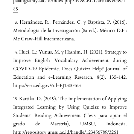
palangkaraya.ac.id/index.php/INACELT/article/view/1
85
Hernández, R.; Fernández, C. y Baptista, P. (2016).
Metodología de la Investigación (8a ed.). México D.F.:
Mc Graw-Hill Interamericana.
Huei, L.; Yunus, M. y Hashim, H. (2021). Strategy to
Improve English Vocabulary Achievement during
COVID-19 Epidemic. Does Quizizz Help? Journal of
Education and e-Learning Research, 8(2), 135-142.
https://eric.ed.gov/?id=EJ1300463
Kartika, D. (2019). The Implementation of Applying
Integrated Learning by Using Quizizz to Improve
Students’ Reading Achievement (Tesis para optar el
grado de Maestría), UMSU, Indonesia.
http://repository.umsu.ac.id/handle/123456789/3261