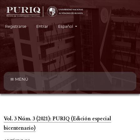
Cambiar el idioma. El idioma actual es:
Registrarse
Entrar
Español
MENÚ
Vol. 3 Núm. 3 (2021): PURIQ (Edición especial
bicentenario)