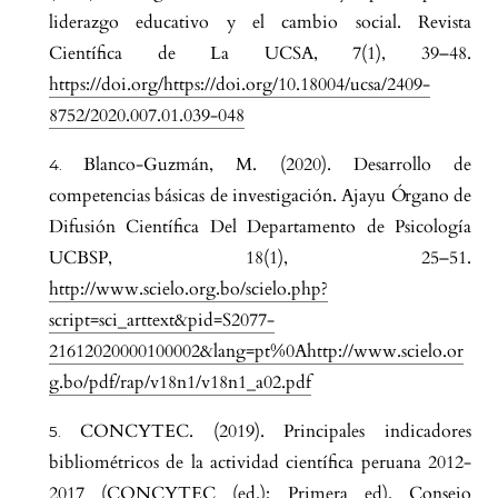
liderazgo educativo y el cambio social. Revista
Científica de La UCSA, 7(1), 39–48.
https://doi.org/https://doi.org/10.18004/ucsa/2409-
8752/2020.007.01.039-048
Blanco-Guzmán, M. (2020). Desarrollo de
competencias básicas de investigación. Ajayu Órgano de
Difusión Científica Del Departamento de Psicología
UCBSP, 18(1), 25–51.
http://www.scielo.org.bo/scielo.php?
script=sci_arttext&pid=S2077-
21612020000100002&lang=pt%0Ahttp://www.scielo.or
g.bo/pdf/rap/v18n1/v18n1_a02.pdf
CONCYTEC. (2019). Principales indicadores
bibliométricos de la actividad científica peruana 2012-
2017 (CONCYTEC (ed.); Primera ed). Consejo