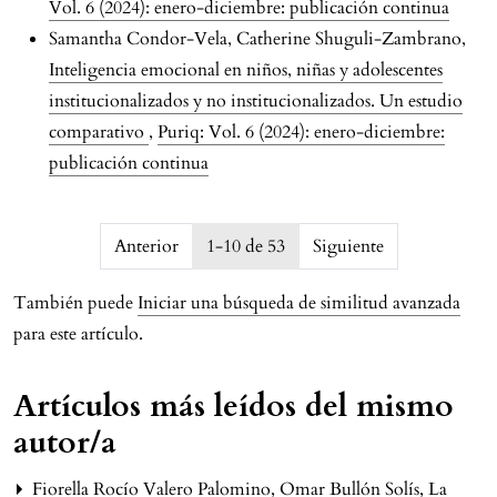
Vol. 6 (2024): enero-diciembre: publicación continua
Samantha Condor-Vela, Catherine Shuguli-Zambrano,
Inteligencia emocional en niños, niñas y adolescentes
institucionalizados y no institucionalizados. Un estudio
comparativo
,
Puriq: Vol. 6 (2024): enero-diciembre:
publicación continua
issue.pagination6a75901873a8f
Anterior
1-10 de 53
Siguiente
También puede
Iniciar una búsqueda de similitud avanzada
para este artículo.
Artículos más leídos del mismo
autor/a
Fiorella Rocío Valero Palomino, Omar Bullón Solís,
La