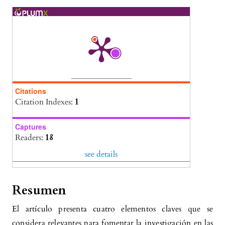
Elementos claves para fomentar la
investigación en las universidades en el
bicentenario del Perú.
Puriq, 3(3), 366.
10.37073/puriq.3.3.207
Citations
Citation Indexes:
1
Captures
Readers:
18
see details
Resumen
El artículo presenta cuatro elementos claves que se
considera relevantes para fomentar la investigación en las