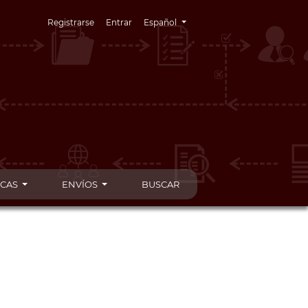
Cambiar el idioma. El idioma actual es:
Registrarse
Entrar
Español
ICAS
ENVÍOS
BUSCAR