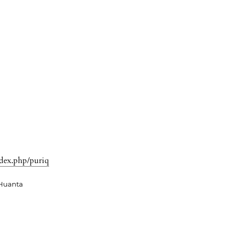
ndex.php/puriq
 Huanta