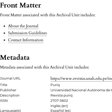
Front Matter
Front Matter associated with this Archival Unit includes:
About the Journal
Submission Guidelines
Contact Information
Metadata
Metadata associated with this Archival Unit includes:
https://www.revistas.unah.edu.pe/i
Journal URL
Title
Puriq
Publisher
Universidad Nacional Autónoma de
Description
Revista puriq
ISSN
2707-3602
Inglés (en)
Language(s)
Español (es)