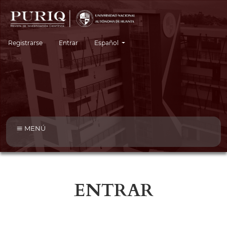
Cambiar el idioma. El idioma actual es:
Registrarse
Entrar
Español
MENÚ
ENTRAR