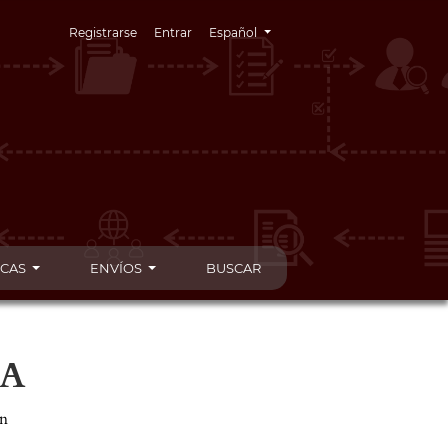
Cambiar el idioma. El idioma actual es:
Registrarse
Entrar
Español
ICAS
ENVÍOS
BUSCAR
A
un