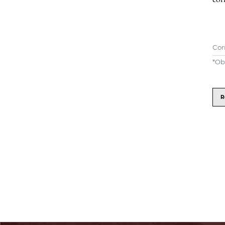
Cor
*
Ob
R