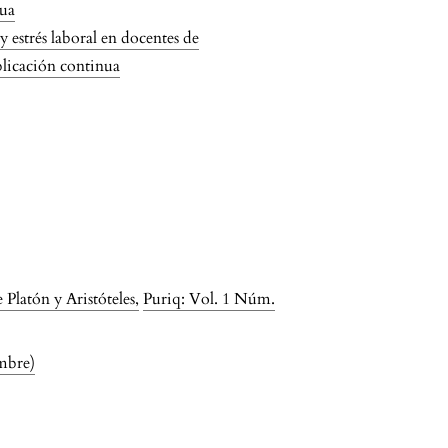
nua
 estrés laboral en docentes de
blicación continua
e Platón y Aristóteles
,
Puriq: Vol. 1 Núm.
mbre)