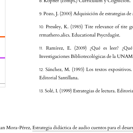
Kopfler (comps.) Curriculum y Cognición.
Pozo, J. (2000) Adquisición de estrategias d
o
Pressley, K. (1985) Tite relevance of tite g
rrmathero.alics. Educational Psycrdagíst.
Ramírez, E. (2009) ¿Qué es leer? ¿Qué 
Investigaciones Bibliotecológicas de la UN
f
Sánchez, M. (1993) Los textos expositivos.
Editorial Santillana.
Solé, I. (1999) Estrategias de lectura. Editori
han Mora-Pérez,
Estrategia didáctica de audio cuentos para el desar