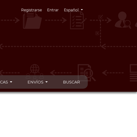
Cambiar el idioma. El idioma actual es:
Registrarse
Entrar
Español
ICAS
ENVÍOS
BUSCAR