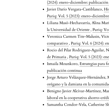
(2024): enero-diciembre: publicación
Javier Darío Vergara-Castiblanco,
His
Puriq: Vol. 5 (2023): enero-diciembr
Liliana Masó-Hechavarría, Alina Mar
la Universidad de Oriente
,
Puriq: Vo
Veronica Carmen Tite-Malusin, Víc
comparativo
,
Puriq: Vol. 6 (2024): 
Rocio del Pilar Rodriguez-Aguilar, 
de Primaria
,
Puriq: Vol. 5 (2023): e
Ismaila Mounkoro,
Estrategias para 
publicación continua
Jorge Arturo Velázquez-Hernández,
orégano y la damiana en la comuni
Benigno Javier Alcívar-Martínez, Ma
laboral en la cooperativa ahorro-cré
Samantha Condor-Vela, Catherine 