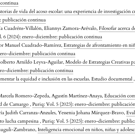
 continua
torias de vida del acoso escolar: una experiencia de investigación c
e: publicación continua
ía Cuadréns-Villalón, Eliannys Zamora-Arévalo,
Filosofar acerca d
l. 6 (2024): enero-diciembre: publicación continua
tor Manuel Cuadrado-Ramírez,
Estrategias de afrontamiento en niño
enero-diciembre: publicación continua
Nolberto Arnildo Leyva-Aguilar,
Modelo de Estrategias Creativas p
nero-diciembre: publicación continua
fomentar la equidad e inclusión en las escuelas. Estudio documental
 Marcela Romero-Zepeda, Agustín Martínez-Anaya,
Educación com
dad de Camargo
,
Puriq: Vol. 5 (2023): enero-diciembre: publicació
ría Judith Carranza-Anzules, Yessenia Johana Márquez-Bravo,
Eval
dito lucha campesina
,
Puriq: Vol. 5 (2023): enero-diciembre: publi
Shuguli-Zambrano,
Inteligencia emocional en niños, niñas y adolesc