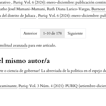
arativo
,
Puriq: Vol. 6 (2024): enero-diciembre: publicación conti
atho Josel Mamani-Mamani, Ruth Diana Larico-Vargas,
Burnout y
del distrito de Juliaca
,
Puriq: Vol. 6 (2024): enero-diciembre: pu
7607d834891
Anterior
1-10 de 178
Siguiente
imilitud avanzada
para este artículo.
del mismo autor/a
arte o ciencia de gobernar? La abreviada de la política en el espejo d
l caminante
,
Puriq: Vol. 3 Núm. 4 (2021): PURIQ (setiembre-dicie