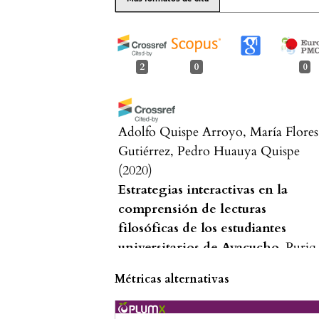
2
0
0
Adolfo Quispe Arroyo, María Flores
Gutiérrez, Pedro Huauya Quispe
(2020)
Estrategias interactivas en la
comprensión de lecturas
filosóficas de los estudiantes
universitarios de Ayacucho.
Puriq
2(3), 186.
Métricas alternativas
10.37073/puriq.2.3.93