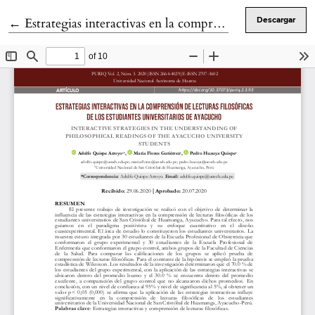
Volver a los detalles del artículo
←
Estrategias interactivas en la comprensión de lecturas filosóficas de los estudiantes universitarios de Ayacucho
Descargar