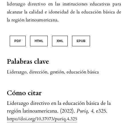
educación primaria, Chachapoyas.
liderazgo directivo en las instituciones educativas para
Sciencevolution, 3(7), 9.
alcanzar la calidad e idoneidad de la educación básica de
10.61325/ser.v3i7.63
la región latinoamericana.
Lizeth Isabel García, Dolores Vélez Jiménez
(2024)
PDF
HTML
XML
EPUB
Liderazgo pedagógico y directivo en relación
con la cultura organizacional en instituciones
Palabras clave
de educación básica regular.
Areté, Revista
Digital del Doctorado en Educación de la
Liderazgo
,
dirección
,
gestión
,
educación básica
Universidad Central de Venezuela, 10(20).
10.55560/arete.2024.20.10.3
Cómo citar
Liderazgo directivo en la educación básica de la
Johnny Meléndez Banquez
(2026)
región latinoamericana. (2022).
Puriq
,
4
, e325.
Liderazgo del directivo docente para la
https://doi.org/10.37073/puriq.4.325
transformación educativa.
Revista Venezolana