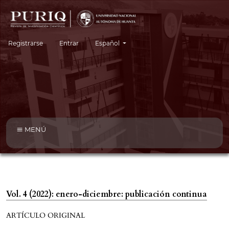
Cambiar el idioma. El idioma actual es:
Registrarse
Entrar
Español
MENÚ
Vol. 4 (2022): enero-diciembre: publicación continua
ARTÍCULO ORIGINAL