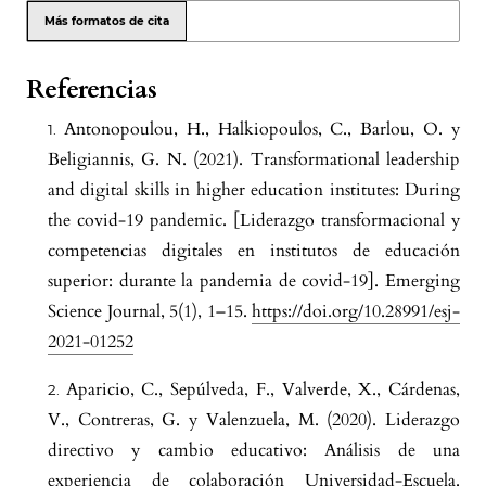
de Gerencia, 31(114), e3111422.
Más formatos de cita
10.52080/rvgluz.31.114.22
Referencias
Antonopoulou, H., Halkiopoulos, C., Barlou, O. y
Amparo Ochoa Berbesí, Nubia Ochoa Berbesí
Beligiannis, G. N. (2021). Transformational leadership
(2025)
and digital skills in higher education institutes: During
EL LIDERAZGO TRANSFORMACIONAL EN
LA GESTIÓN EDUCATIVA DEL SIGLO XXI:
the covid-19 pandemic. [Liderazgo transformacional y
UNA HERRAMIENTA PARA LA
competencias digitales en institutos de educación
INNOVACIÓN Y LA MEJORA CONTINUA
superior: durante la pandemia de covid-19]. Emerging
EN LOS CENTROS EDUCATIVOS .
Science Journal, 5(1), 1–15.
https://doi.org/10.28991/esj-
DIALÉCTICA, 2(26).
2021-01252
10.56219/dialctica.v2i26.4708
Aparicio, C., Sepúlveda, F., Valverde, X., Cárdenas,
V., Contreras, G. y Valenzuela, M. (2020). Liderazgo
directivo y cambio educativo: Análisis de una
experiencia de colaboración Universidad-Escuela.