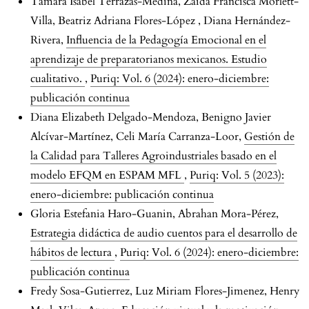
Tamara Isabel Terrazas-Medina, Zaida Francisca Morlett-
Villa, Beatriz Adriana Flores-López , Diana Hernández-
Rivera,
Influencia de la Pedagogía Emocional en el
aprendizaje de preparatorianos mexicanos. Estudio
cualitativo.
,
Puriq: Vol. 6 (2024): enero-diciembre:
publicación continua
Diana Elizabeth Delgado-Mendoza, Benigno Javier
Alcívar-Martínez, Celi María Carranza-Loor,
Gestión de
la Calidad para Talleres Agroindustriales basado en el
modelo EFQM en ESPAM MFL
,
Puriq: Vol. 5 (2023):
enero-diciembre: publicación continua
Gloria Estefania Haro-Guanin, Abrahan Mora-Pérez,
Estrategia didáctica de audio cuentos para el desarrollo de
hábitos de lectura
,
Puriq: Vol. 6 (2024): enero-diciembre:
publicación continua
Fredy Sosa-Gutierrez, Luz Miriam Flores-Jimenez, Henry