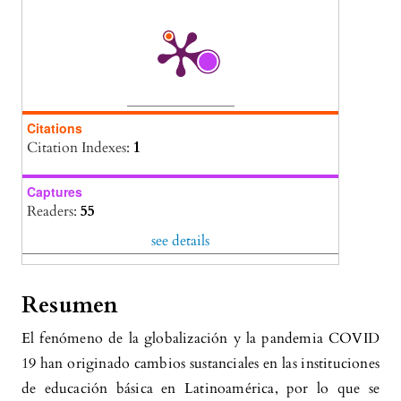
CALIDAD DE LA LECTURAEN
CONTEXTOS RURALES: DESAFÍOS,
POLÍTICAS Y CAMINOS HACIA LA
MEJORA EDUCATIVA.
DIALÉCTICA, 1(27).
10.56219/dialctica.v1i27.5181
Citations
Citation Indexes:
1
Mauro Antonio Rosales-Eguía, Omar Bullón-
Solís, Fiorella Rocío Valero-Palomino
(2022)
Captures
Readers:
55
Liderazgo directivo en la educación básica de
la región latinoamericana.
Puriq, 4, e325.
see details
10.37073/puriq.4.325
Resumen
Rosa Yris Rodríguez Pérez
(2026)
El fenómeno de la globalización y la pandemia COVID
Acompañamiento pedagógico híbrido para la
19 han originado cambios sustanciales en las instituciones
resiliencia escolar en crisis: revisión
de educación básica en Latinoamérica, por lo que se