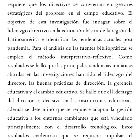
sistemática en República Dominicana.
Revista
requiere que los directivos se conviertan en gestores
Interdisciplinaria de Ciencias de la Educación,
estratégicos del progreso en el campo educativo. El
Salud y Sociología (RICESO), 1(2), 251.
objetivo de esta investigación fue indagar sobre el
10.66136/5215a413
liderazgo directivo en la educación básica de la región de
Latinoamérica e identificar las tendencias actuales post
pandemia. Para el análisis de las fuentes bibliográficas se
Florentina Villanueva Soplin
(2023)
empleó el método interpretativo-reflexivo. Como
Trabajo colegiado para optimizar la
resultados se halló que las principales tendencias temáticas
planificación curricular según los intereses de
abordas en las investigaciones han sido el liderazgo del
los estudiantes en una i.e. de nivel primaria,
director, las buenas prácticas de dirección, la gerencia
Chachapoyas.
Sciencevolution, 3(7), 14.
educativa y el cambio educativo. Se halló que el liderazgo
10.61325/ser.v3i7.64
del director es decisivo en las instituciones educativas,
además se determinó que se requiere adaptar la gestión
Florentina Villanueva Soplin
(2023)
educativa a los entornos cambiantes que está vinculado
Calidad educativa frente a la gestión
principalmente con el desarrollo tecnológico. Estos
pedagógica en una institución educativa de
resultados evidencian que se requiere impulsar el