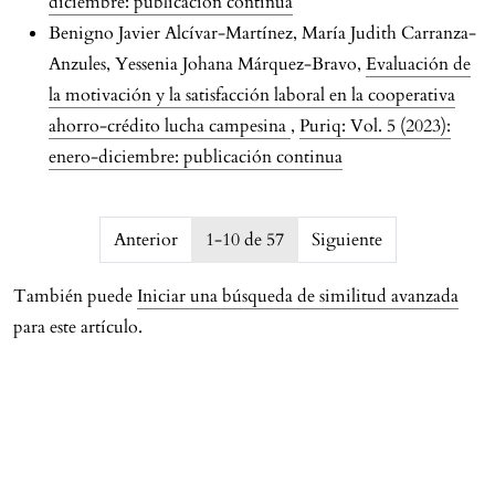
diciembre: publicación continua
Benigno Javier Alcívar-Martínez, María Judith Carranza-
Anzules, Yessenia Johana Márquez-Bravo,
Evaluación de
la motivación y la satisfacción laboral en la cooperativa
ahorro-crédito lucha campesina
,
Puriq: Vol. 5 (2023):
enero-diciembre: publicación continua
issue.pagination6a77c2b639318
Anterior
1-10 de 57
Siguiente
También puede
Iniciar una búsqueda de similitud avanzada
para este artículo.