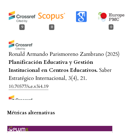
9
0
0
Ronald Armando Parismoreno Zambrano
(2025)
Planificación Educativa y Gestión
Institucional en Centros Educativos.
Saber
Estratégico Internacional, 3(4), 21.
10.70577/s.e.v3i4.19
Eduin Meriño Manjarres, Melissa Martelo De Oro
Métricas alternativas
(2026)
SEGUIMIENTO PEDAGÓGICO A LA