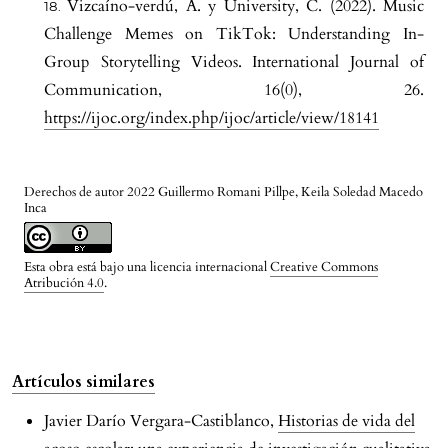
Vizcaíno-verdú, A. y University, C. (2022). Music
Challenge Memes on TikTok: Understanding In-
Group Storytelling Videos. International Journal of
Communication, 16(0), 26.
https://ijoc.org/index.php/ijoc/article/view/18141
Derechos de autor 2022 Guillermo Romani Pillpe, Keila Soledad Macedo
Inca
Esta obra está bajo una licencia internacional
Creative Commons
Atribución 4.0
.
Artículos similares
Javier Darío Vergara-Castiblanco,
Historias de vida del