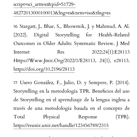
script=sci_arttext&pid=S1729-
48272013000100013&lng=es&nrm=iso&tlng=es
Stargatt, J., Bhar, S., Bhowmik, J. y Mahmud, A. Al.
(2022). Digital Storytelling for Health-Related
Outcomes in Older Adults: Systematic Review. J Med
Internet Res 2022;24(1):E28113
Https://Www.Jmir.Org/2022/1/E28113, 24(1), e28113.
https://doi.org/10.2196/28113
Usero González, F., Julio, D. y Sempere, P. (2014).
Storytelling en la metodología TPR. Beneficios del uso
de Storytelling en el aprendizaje de la lengua inglesa a
través de una metodología basada en el concepto de
Total Physical Response (TPR).
https://reunir.unir.net/handle/123456789/2315