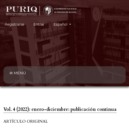
Cambiar el idioma. El idioma actual es:
Registrarse
Entrar
Español
MENÚ
Vol. 4 (2022): enero-diciembre: publicación continua
ARTÍCULO ORIGINAL