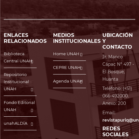
ENLACES
MEDIOS
UBICACIÓN
RELACIONADOS
INSTITUCIONALES
Y
CONTACTO
Biblioteca
Home UNAH
Jr. Manco
Central UNAH
Cápac N° 497 -
CEPRE UNAH
El Bosque,
Repositorio
Huanta
Agenda UNAH
Institucional
Teléfono: (+51)
UNAH
066-492000.
Fondo Editorial
Anexo: 200
UNAH
Email:
revistapuriq@un
unahALDÍA
REDES
SOCIALES