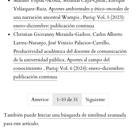
Manuel Yóplac-Acosta, Sebanias Cuja-Quiac, Enrique
Velázquez-Ruiz,
Aportes ambientales y ético–morales de
una narración ancestral Wampis
,
Puriq: Vol. 5 (2023):
enero-diciembre: publicación continua
Christian Giovanny Miranda-Gaibor, Carlos Alberto
Larrea-Naranjo, José Vinicio Palacios-Carrillo,
Productividad académica del docente de comunicación
de la universidad pública. Aportes al campo del
conocimiento
,
Puriq: Vol. 6 (2024): enero-diciembre:
publicación continua
issue.pagination6a76ddf75643c
Anterior
1-10 de 31
Siguiente
También puede
Iniciar una búsqueda de similitud avanzada
para este artículo.