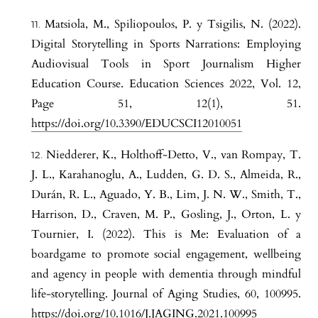
Matsiola, M., Spiliopoulos, P. y Tsigilis, N. (2022).
Digital Storytelling in Sports Narrations: Employing
Audiovisual Tools in Sport Journalism Higher
Education Course. Education Sciences 2022, Vol. 12,
Page 51, 12(1), 51.
https://doi.org/10.3390/EDUCSCI12010051
Niedderer, K., Holthoff-Detto, V., van Rompay, T.
J. L., Karahanoglu, A., Ludden, G. D. S., Almeida, R.,
Durán, R. L., Aguado, Y. B., Lim, J. N. W., Smith, T.,
Harrison, D., Craven, M. P., Gosling, J., Orton, L. y
Tournier, I. (2022). This is Me: Evaluation of a
boardgame to promote social engagement, wellbeing
and agency in people with dementia through mindful
life-storytelling. Journal of Aging Studies, 60, 100995.
https://doi.org/10.1016/J.JAGING.2021.100995