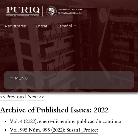
Cambiar el idioma. El idioma actual es:
Registrarse
Entrar
Español
MENÚ
<< Previous
|
Next >>
Archive of Published Issues: 2022
Vol. 4 (2022): enero-diciembre: publicación continua
Vol. 995 Núm. 995 (2022): Susan1_Project