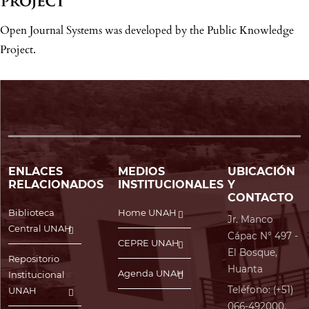
Open Journal Systems was developed by the Public Knowledge
Project.
ENLACES
MEDIOS
UBICACIÓN
RELACIONADOS
INSTITUCIONALES
Y
CONTACTO
Biblioteca
Home UNAH
Jr. Manco
Central UNAH
Cápac N° 497 -
CEPRE UNAH
El Bosque,
Repositorio
Huanta
Agenda UNAH
Institucional
Teléfono: (+51)
UNAH
066-492000.