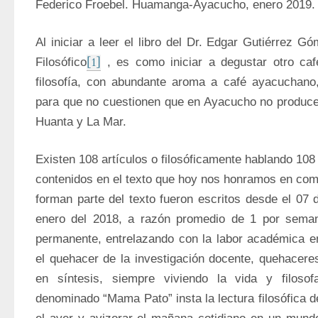
Federico Froebel. Huamanga-Ayacucho, enero 2019. 
Al iniciar a leer el libro del Dr. Edgar Gutiérrez Gó
[1]
Filosófico
 , es como iniciar a degustar otro café
filosofía, con abundante aroma a café ayacuchan
para que no cuestionen que en Ayacucho no produce c
Huanta y La Mar.
Existen 108 artículos o filosóficamente hablando 108 
contenidos en el texto que hoy nos honramos en come
forman parte del texto fueron escritos desde el 07 d
enero del 2018, a razón promedio de 1 por seman
permanente, entrelazando con la labor académica en 
el quehacer de la investigación docente, quehaceres
en síntesis, siempre viviendo la vida y filosofa
denominado “Mama Pato” insta la lectura filosófica del