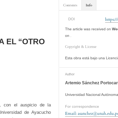
Contents
Info
https:/
DOI
The article was
received on
Wed
on
.
A EL “OTRO
Copyright & License
Esta obra está bajo una Licenc
Author
Artemio Sánchez Portocar
Universidad Nacional Autónoma
 con el auspicio de la 
For correspondence
niversidad de Ayacucho 
Email: asanchez@unah.edu.p