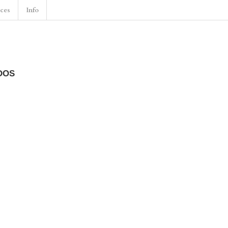
nces
Info
DOS