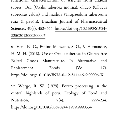
functional characterization of starches from andean
tubers: Oca (Oxalis tuberosa molina), olluco (Ullucus
tuberosus caldas) and mashua (Tropaeolum tuberosum
ruiz & pavón). Brazilian Journal of Pharmaceutical
Sciences, 49(3), 453–464.
https://doi.org/10.1590/S1984-
82502013000300007
Vera, N. G., Espino Manzano, S. O., & Hernandez,
H. M. H. (2018). Use of Oxalis tuberosa in Gluten-free
Baked Goods Manufacture. In Alternative and
Replacement Foods (Vol. 17).
https://doi.org/10.1016/B978-0-12-811446-9.00006-X
Werge, R. W. (1979). Potato processing in the
central highlands of peru. Ecology of Food and
Nutrition, 7(4), 229–234.
https://doi.org/10.1080/03670244.1979.9990534