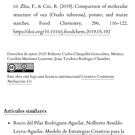
Zhu, F., & Cui, R. (2019). Comparison of molecular
structure of oca (Oxalis tuberosa), potato, and maize
starches. Food Chemistry, 296, 116–122.
https://doi.org/10.1016/j.foodchem.2019.05.192
Derechos de autor 2020 Roberto Carlos Chuquilín Goicochea, Mónica
Carolim Martínez Laurente, Jesús Teodoro Rodrigo-Chumbes
Esta obra está bajo una licencia internacional
Creative Commons
Atribución 4.0
.
Artículos similares
Rocio del Pilar Rodriguez-Aguilar, Nolberto Arnildo
Leyva-Aguilar,
Modelo de Estrategias Creativas para la