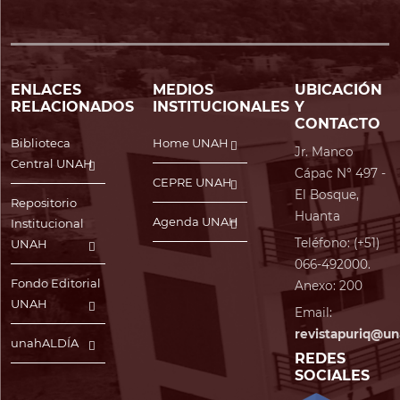
ENLACES
MEDIOS
UBICACIÓN
RELACIONADOS
INSTITUCIONALES
Y
CONTACTO
Biblioteca
Home UNAH
Jr. Manco
Central UNAH
Cápac N° 497 -
CEPRE UNAH
El Bosque,
Repositorio
Huanta
Agenda UNAH
Institucional
Teléfono: (+51)
UNAH
066-492000.
Fondo Editorial
Anexo: 200
UNAH
Email:
revistapuriq@un
unahALDÍA
REDES
SOCIALES