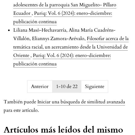
adolescentes de la parroquia San Miguelito- Píllaro
Ecuador
,
Puriq: Vol. 6 (2024): enero-diciembre:
publicación continua
Liliana Masó-Hechavarría, Alina María Cuadréns-
Villalón, Eliannys Zamora-Arévalo,
Filosofar acerca de la
temática racial, un acercamiento desde la Universidad de
Oriente
,
Puriq: Vol. 6 (2024): enero-diciembre:
publicación continua
issue.pagination6a76161aabdc1
Anterior
1-10 de 22
Siguiente
También puede
Iniciar una búsqueda de similitud avanzada
para este artículo.
Artículos más leídos del mismo