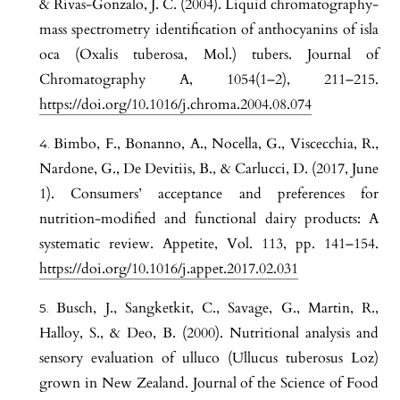
& Rivas-Gonzalo, J. C. (2004). Liquid chromatography-
mass spectrometry identification of anthocyanins of isla
oca (Oxalis tuberosa, Mol.) tubers. Journal of
Chromatography A, 1054(1–2), 211–215.
https://doi.org/10.1016/j.chroma.2004.08.074
Bimbo, F., Bonanno, A., Nocella, G., Viscecchia, R.,
Nardone, G., De Devitiis, B., & Carlucci, D. (2017, June
1). Consumers’ acceptance and preferences for
nutrition-modified and functional dairy products: A
systematic review. Appetite, Vol. 113, pp. 141–154.
https://doi.org/10.1016/j.appet.2017.02.031
Busch, J., Sangketkit, C., Savage, G., Martin, R.,
Halloy, S., & Deo, B. (2000). Nutritional analysis and
sensory evaluation of ulluco (Ullucus tuberosus Loz)
grown in New Zealand. Journal of the Science of Food