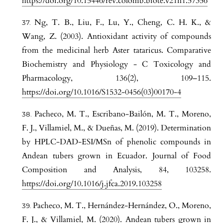
https://doi.org/10.15446/rev.colomb.biote.v21n1.57356
Ng, T. B., Liu, F., Lu, Y., Cheng, C. H. K., &
Wang, Z. (2003). Antioxidant activity of compounds
from the medicinal herb Aster tataricus. Comparative
Biochemistry and Physiology - C Toxicology and
Pharmacology, 136(2), 109–115.
https://doi.org/10.1016/S1532-0456(03)00170-4
Pacheco, M. T., Escribano-Bailón, M. T., Moreno,
F. J., Villamiel, M., & Dueñas, M. (2019). Determination
by HPLC-DAD-ESI/MSn of phenolic compounds in
Andean tubers grown in Ecuador. Journal of Food
Composition and Analysis, 84, 103258.
https://doi.org/10.1016/j.jfca.2019.103258
Pacheco, M. T., Hernández-Hernández, O., Moreno,
F. J., & Villamiel, M. (2020). Andean tubers grown in