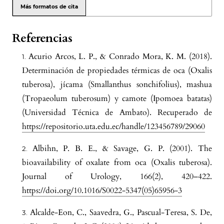
Más formatos de cita
Referencias
Acurio Arcos, L. P., & Conrado Mora, K. M. (2018).
Determinación de propiedades térmicas de oca (Oxalis
tuberosa), jícama (Smallanthus sonchifolius), mashua
(Tropaeolum tuberosum) y camote (Ipomoea batatas)
(Universidad Técnica de Ambato). Recuperado de
https://repositorio.uta.edu.ec/handle/123456789/29060
Albihn, P. B. E., & Savage, G. P. (2001). The
bioavailability of oxalate from oca (Oxalis tuberosa).
Journal of Urology, 166(2), 420–422.
https://doi.org/10.1016/S0022-5347(05)65956-3
Alcalde-Eon, C., Saavedra, G., Pascual-Teresa, S. De,