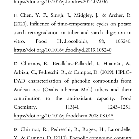
https://doi.org/10.1016/j.foodres.2014.07.036
Chen, Y. F., Singh, J., Midgley, J., & Archer, R.
(2020). Influence of time-temperature cycles on potato
starch retrogradation in tuber and starch digestion in
vitro. Food Hydrocolloids, 98, 105240.
https://doi.org/10.1016/j.foodhyd.2019.105240
Chirinos, R., Betalleluz-Pallardel, I., Huamán, A.,
Arbizu, C., Pedreschi, R., & Campos, D. (2009). HPLC-
DAD characterisation of phenolic compounds from
Andean oca (Oxalis tuberosa Mol.) tubers and their
contribution to the antioxidant capacity. Food
Chemistry, 113(4), 1243–1251.
https://doi.org/10.1016/j.foodchem.2008.08.015
Chirinos, R., Pedreschi, R., Rogez, H., Larondelle,
Y., & Campos, D. (2013). Phenolic compound contents