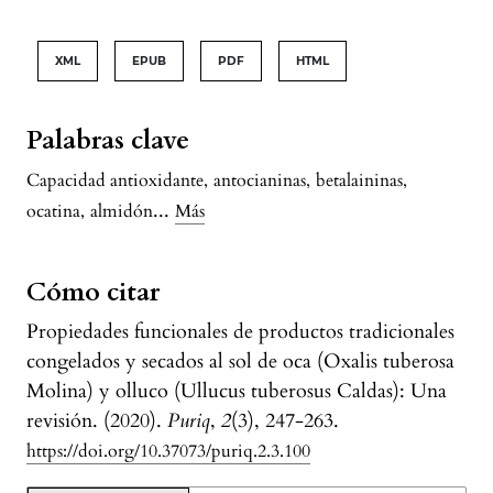
Gomero, María Custodio, Kevin Ortega-Quispe,
Dennis Ccopi-Trucios, Samuel Pizarro-Carcausto,
XML
EPUB
PDF
HTML
Kalyani Sen
(2025)
Evaluation of the Protein Content and
Variability of Olluco (Ullucus tuberosus
Palabras clave
Caldas): Implications for Its Revaluation as an
Capacidad antioxidante
,
antocianinas
,
betalaininas
,
Andean Food of High Nutritional Value.
The
...
ocatina
,
almidón
Más
Scientific World Journal, 2025(1).
10.1155/tswj/9075681
Cómo citar
Propiedades funcionales de productos tradicionales
congelados y secados al sol de oca (Oxalis tuberosa
Molina) y olluco (Ullucus tuberosus Caldas): Una
revisión. (2020).
Puriq
,
2
(3), 247-263.
https://doi.org/10.37073/puriq.2.3.100