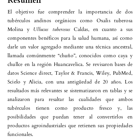
Resumen
oca (Oxalis tuberosa Molina) y olluco (Ullucus
tuberosus Caldas): Una revisión.
Puriq, 2(3),
El objetivo fue comprender la importancia de dos
247.
tubérculos andinos orgánicos como Oxalis tuberosa
10.37073/puriq.2.3.100
Molina y
Ullucus tuberosus
Caldas, en cuanto a sus
componentes benéficos para la salud humana, así como
darle un valor agregado mediante una técnica ancestral,
Grethel Teresa Choque-Delgado, Deysi Mariela
llamada comúnmente “chuño”, conocidos como caya y
Carpio-Coaguila, Luz Daniela Cáceres-La Torre
chullce en la región Huancavelica. Se revisaron bases de
(2025)
datos Science direct, Taylor & Francis, Wiley, PubMed,
Peruvian Native Roots and Tubers:
Scielo y Alicia, con una antigüedad de 20 años. Los
Nutritional, Functional and Industrial Aspects.
resultados más relevantes se sistematizaron en tablas y se
Food Reviews International, 41(9), 3254.
analizaron para resaltar las cualidades que ambos
10.1080/87559129.2025.2550593
tubérculos tienen como producto fresco y, las
posibilidades que puedan tener al convertirlos en
productos agroindustriales que retienen sus propiedades
Narcizo Gómez-Villanes, Rita Girón-Aguilar,
funcionales.
Vidal Aquino-Zacarías, Mario Monteghirfo-