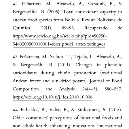
Peñarrieta, M., Alvarado, A., ?kessonb, B., &
Bergenståhlc, B. (2005). Total antioxidant capacity in
andean food species from Bolivia. Revista Boliviana de
Química, 22(1), 89–93. Recuperado de
http://www.scielo.org.bo/scielo.php?pid=S0250-
54602005000100014&script=sci_arttext&tlng=es
Peñarrieta, M., Salluca, T., Tejeda, L., Alvarado, A.,
& Bergenståhl, B. (2011). Changes in phenolic
antioxidants during chuño production (traditional
Andean freeze and sun-dried potato). Journal of Food
Composition and Analysis, 24(4–5), 580–587.
https://doi.org/10.1016/j.jfca.2010.10.006
Puhakka, R., Valve, R., & Sinkkonen, A. (2018).
Older consumers’ perceptions of functional foods and
non-edible health-enhancing innovations. International