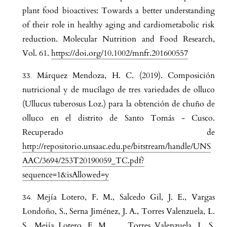
plant food bioactives: Towards a better understanding
of their role in healthy aging and cardiometabolic risk
reduction. Molecular Nutrition and Food Research,
Vol. 61.
https://doi.org/10.1002/mnfr.201600557
Márquez Mendoza, H. C. (2019). Composición
nutricional y de mucílago de tres variedades de olluco
(Ullucus tuberosus Loz.) para la obtención de chuño de
olluco en el distrito de Santo Tomás - Cusco.
Recuperado de
http://repositorio.unsaac.edu.pe/bitstream/handle/UNS
AAC/3694/253T20190059_TC.pdf?
sequence=1&isAllowed=y
Mejía Lotero, F. M., Salcedo Gil, J. E., Vargas
Londoño, S., Serna Jiménez, J. A., Torres Valenzuela, L.
S., Mejía Lotero, F. M., … Torres Valenzuela, L. S.