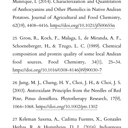
Manrique, I. (2014). Characterization and Quantitation
of Anthocyanins and Other Phenolics in Native Andean
Potatoes. Journal of Agricultural and Food Chemistry,
62(19), 4408–4416.
https://doi.org/10.1021/jf500655n
Gross, R., Koch, F., Malaga, I., de Miranda, A. F.,
Schoeneberger, H., & Trugo, L. C. (1989). Chemical
composition and protein quality of some local Andean
food sources. Food Chemistry, 34(1), 25–34.
https://doi.org/10.1016/0308-8146(89)90030-7
Jung, M. J., Chung, H. Y., Choi, J. H., & Choi, J. S.
(2003). Antioxidant Principles from the Needles of Red
Pine, Pinus densiflora. Phytotherapy Research, 17(9),
1064–1068.
https://doi.org/10.1002/ptr.1302
Keleman Saxena, A., Cadima Fuentes, X., Gonzales
Herbas, R., & Humphries, D. L. (2016). Indigenous