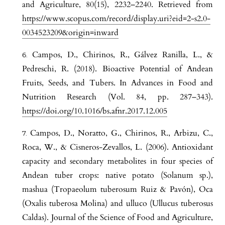
and Agriculture, 80(15), 2232–2240. Retrieved from
https://www.scopus.com/record/display.uri?eid=2-s2.0-
0034523209&origin=inward
Campos, D., Chirinos, R., Gálvez Ranilla, L., &
Pedreschi, R. (2018). Bioactive Potential of Andean
Fruits, Seeds, and Tubers. In Advances in Food and
Nutrition Research (Vol. 84, pp. 287–343).
https://doi.org/10.1016/bs.afnr.2017.12.005
Campos, D., Noratto, G., Chirinos, R., Arbizu, C.,
Roca, W., & Cisneros-Zevallos, L. (2006). Antioxidant
capacity and secondary metabolites in four species of
Andean tuber crops: native potato (Solanum sp.),
mashua (Tropaeolum tuberosum Ruiz & Pavón), Oca
(Oxalis tuberosa Molina) and ulluco (Ullucus tuberosus
Caldas). Journal of the Science of Food and Agriculture,