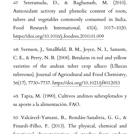
Sreeramulu, D., & Raghunath, M. (2010).
Antioxidant activity and phenolic content of roots,
tubers and vegetables commonly consumed in India.
Food Research International, 43(4), 1017–1020.
https://doi.org/10.1016/j.foodres.2010.01.009
Svenson, J., Smallfield, B. M., Joyce, N. I., Sansom,
C. E., & Perry, N. B. (2008). Betalains in red and yellow
varieties of the andean tuber crop ulluco (Ullucus
tuberosus). Journal of Agricultural and Food Chemistry,
56(17), 7730–7737.
https://doi.org/10.1021/jf8012053
Tapia, M. (1990). Cultivos andinos subexplotados y
su aporte a la alimentación. FAO.
Valcárcel-Yamani, B., Rondán-Sanabria, G. G., &
Finardi-Filho, F. (2013). The physical, chemical and