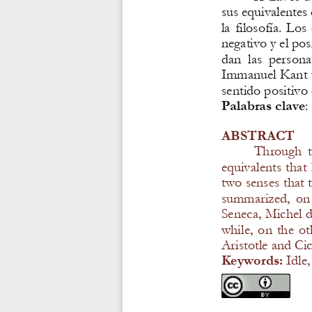
sus equivalentes 
la  filosofía.  Los
negativo 
y el po
dan  las  person
Immanuel Kant y 
sentido 
positivo
Palabras
clave
: 
ABSTRACT
Through  thi
equivalents that 
two senses that t
summarized,  on  
Seneca, Michel 
while,  on  the  ot
Aristotle and Ci
Keywords: 
Idle,