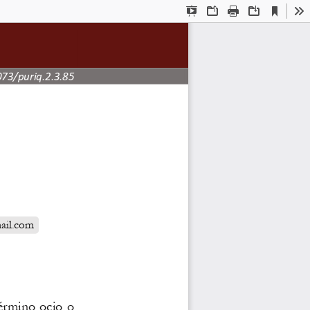
Current
Presentation
Open
Print
Download
To
View
Mode
073/puriq.2.3.85
ail.com
término ocio o 