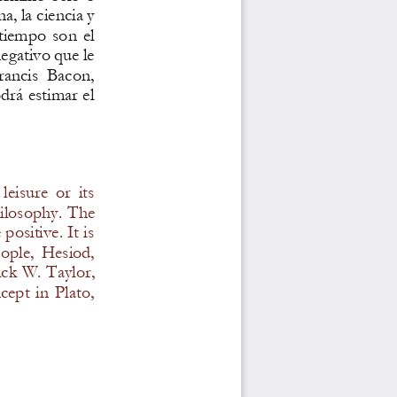
a, la ciencia y 
 tiempo  son  el 
egativo que le 
rancis  Bacon, 
drá estimar el 
leisure  or  its 
ilosophy. The 
ositive. It is 
eople,  Hesiod, 
ick W. Taylor, 
cept  in  Plato, 