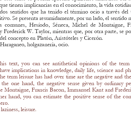
que tienen implicancias en el conocimiento, la vida cotidian
  dos  sentidos  que  ha  tenido  el  término  ocio  a  través  del 
sitivo. Se presenta resumidamente, por un lado, el sentido n
as  comunes,  Hesíodo,  Séneca,  Michel  de  Montaigne,  F
Frederick W. Taylor, mientras que, por otra parte, se po
 del concepto en Platón, Aristóteles y Cicerón
. 
Haraganeo, holgazanería, ocio
.
s  text,  you  can  see  antithetical  opinions  of  the  term  
have implications in knowledge, daily life, sc
ience and ph
he term leisure has had over time are the negative and the p
the  one  hand,  the  negative  sense  given  by  ordinary  p
de Montaigne, Francis Bacon, Immanuel Kan
t and Freder
her  hand,  you  can  estimate  the  positive  sense  of  the  con
cero
.
 laziness, leisure.