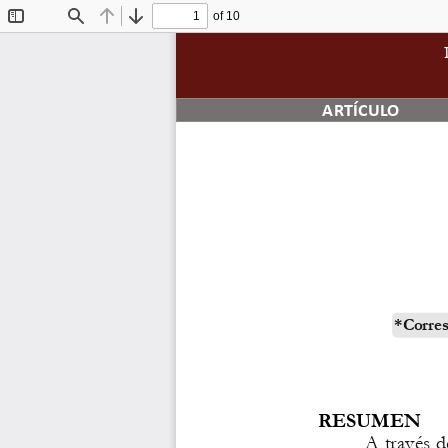
of 10
Toggle
Find
Previous
Next
Sidebar
ARTÍCULO
*
Corre
RESUMEN
A través d