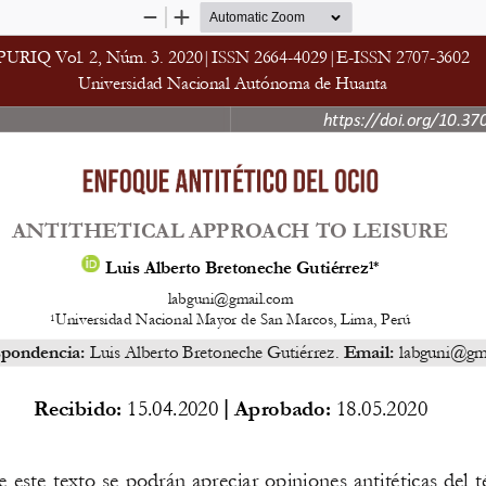
Zoom
Zoom
Out
In
PURIQ Vol. 
2
,
Núm. 
3
. 202
0
|ISSN 2664
-
4029|E
-
ISSN 2707
-
3602
Universidad Nacional Autónoma de Huanta
https://doi.org/10.37
ANTITHETICAL APPROACH TO LEISURE
Luis Alberto Bretoneche Gutiérrez
1*
labguni@gmail.com
Universidad Nacional Mayor de San Marcos, 
Lima, 
Perú
1
spondencia:
Luis Alberto Bretoneche Gutiérrez
. 
Email:
labguni@gm
|
Recibido:
15.04.2020
Aprobado:
18.05.2020
e este 
texto se podrán apreciar opiniones antitéticas del 