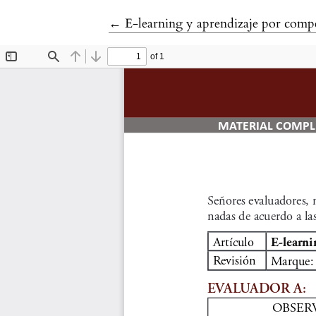
Volver a los detalles del artículo
←
E-learning y aprendizaje por compet