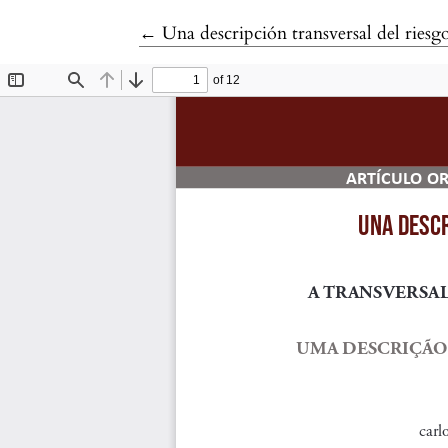
Volver a los detalles del artículo
←
Una descripción transversal del riesg