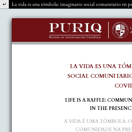
Volver a los detalles del artículo
La vida es una tómbola: imaginario social comunitario en p