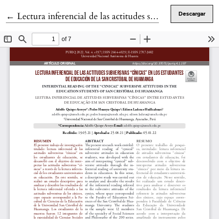
Volver a los detalles del artículo
←
Lectura inferencial de las actitudes subversivas “cínicas” en los estudiantes de Educación de la San Cristóbal de Huamanga
Descargar