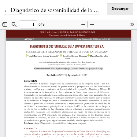
Volver a los detalles del artículo
←
Diagnóstico de sostenibilidad de la Empresa Galix Tech S.A.
Descargar