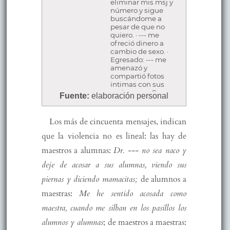
eliminar mis msj y
número y sigue
buscándome a
pesar de que no
quiero. · --- me
ofreció dinero a
cambio de sexo. ·
Egresado: --- me
amenazó y
compartió fotos
intimas con sus
amigos. · --- Creo
Fuente:
elaboración personal
rumores sobre mi
persona hace
tiempo dijo que era
Los más de cincuenta mensajes, indican
PUTA.
· El profesor ---
que la violencia no es lineal: las hay de
mantiene
maestros a alumnas:
Dr. --- no sea naco y
relaciones con sus
alumnas. · Profesor
deje de acosar a sus alumnas, viendo sus
--- acosa a las
alumnas. · Doctor --
piernas y diciendo mamacitas;
de alumnos a
- acosa a mi amiga
personalmente
maestras:
Me he sentido acosada como
diciéndole que no
maestra, cuando me silban en los pasillos los
había dormido esa
noche por ver sus
alumnos y alumnas
; de maestros a maestras:
fotos. · El profe ---