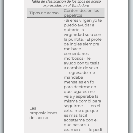
Tabla de clasificación de los tipos de acoso
expresados en el Tendedero
Contenidos en los
Tipos de acoso
papelitos
· Si eres virgen yo te
puedo ayudar a
quitarte la
virginidad solo con
la puntita. · El profe
de ingles siempre
me hace
comentarios
morbosos · Te
ayudo con tu tesis
a cambio de sexo. ·
--- egresado me
mandaba
mensajes en fb
para decirme en
que lugares me
veía y esperaba la
misma combi para
seguirme · --- en el
Las
extra me dijo que
proposiciones
es más fácil
del acoso
acostarme con el
que pasar su
examen. · --- le pedí